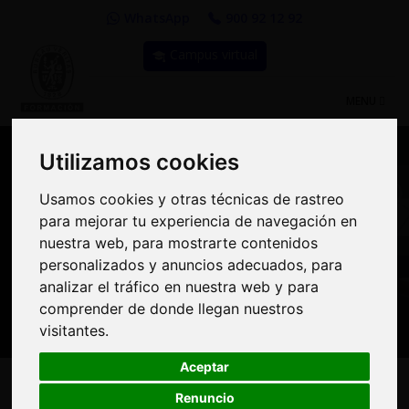
WhatsApp
900 92 12 92
Campus virtual
TOGGLE
MENU
NAVIGATIO
Utilizamos cookies
Utilizamos cookies
Usamos cookies y otras técnicas de rastreo
Usamos cookies y otras técnicas de rastreo
Compra Online y
para mejorar tu experiencia de navegación en
para mejorar tu experiencia de navegación en
benefíciate de importantes
nuestra web, para mostrarte contenidos
nuestra web, para mostrarte contenidos
personalizados y anuncios adecuados, para
personalizados y anuncios adecuados, para
descuentos | Bureau
analizar el tráfico en nuestra web y para
analizar el tráfico en nuestra web y para
Veritas Formación
comprender de donde llegan nuestros
comprender de donde llegan nuestros
visitantes.
visitantes.
Aceptar
Aceptar
Renuncio
Renuncio