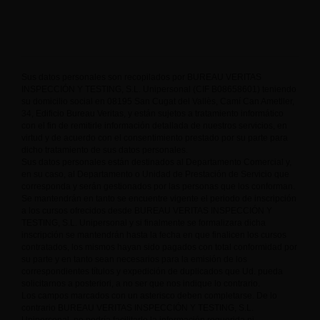
Sus datos personales son recopilados por BUREAU VERITAS
INSPECCIÓN Y TESTING, S.L. Unipersonal (CIF B08658601) teniendo
su domicilio social en 08195 San Cugat del Vallès, Camí Can Ametller,
34, Edificio Bureau Veritas, y están sujetos a tratamiento informático
con el fin de remitirle información detallada de nuestros servicios, en
virtud y de acuerdo con el consentimiento prestado por su parte para
dicho tratamiento de sus datos personales.
Sus datos personales están destinados al Departamento Comercial y,
en su caso, al Departamento o Unidad de Prestación de Servicio que
corresponda y serán gestionados por las personas que los conforman.
Se mantendrán en tanto se encuentre vigente el periodo de inscripción
a los cursos ofrecidos desde BUREAU VERITAS INSPECCIÓN Y
TESTING, S.L. Unipersonal y si finalmente se formalizara dicha
inscripción se mantendrán hasta la fecha en que finalicen los cursos
contratados, los mismos hayan sido pagados con total conformidad por
su parte y en tanto sean necesarios para la emisión de los
correspondientes títulos y expedición de duplicados que Ud. pueda
solicitarnos a posteriori, a no ser que nos indique lo contrario.
Los campos marcados con un asterisco deben completarse. De lo
contrario BUREAU VERITAS INSPECCIÓN Y TESTING, S.L.