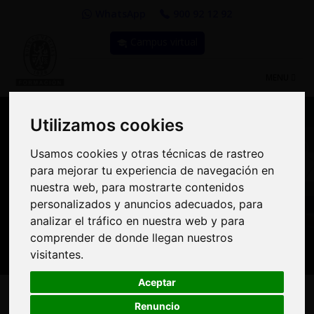
WhatsApp
900 92 12 92
Campus virtual
TOGGLE
MENU
NAVIGATIO
Utilizamos cookies
Utilizamos cookies
Compra Online y
Usamos cookies y otras técnicas de rastreo
Usamos cookies y otras técnicas de rastreo
para mejorar tu experiencia de navegación en
para mejorar tu experiencia de navegación en
benefíciate de importantes
nuestra web, para mostrarte contenidos
nuestra web, para mostrarte contenidos
personalizados y anuncios adecuados, para
personalizados y anuncios adecuados, para
descuentos | Bureau
analizar el tráfico en nuestra web y para
analizar el tráfico en nuestra web y para
Veritas Formación
comprender de donde llegan nuestros
comprender de donde llegan nuestros
visitantes.
visitantes.
Aceptar
Aceptar
Renuncio
Renuncio