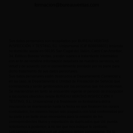
formacion@bureauveritas.com
Sus datos personales son recopilados por BUREAU VERITAS
INSPECCIÓN Y TESTING, S.L. Unipersonal (CIF B08658601) teniendo
su domicilio social en 08195 San Cugat del Vallès, Camí Can Ametller,
34, Edificio Bureau Veritas, y están sujetos a tratamiento informático
con el fin de remitirle información detallada de nuestros servicios, en
virtud y de acuerdo con el consentimiento prestado por su parte para
dicho tratamiento de sus datos personales.
Sus datos personales están destinados al Departamento Comercial y,
en su caso, al Departamento o Unidad de Prestación de Servicio que
corresponda y serán gestionados por las personas que los conforman.
Se mantendrán en tanto se encuentre vigente el periodo de inscripción
a los cursos ofrecidos desde BUREAU VERITAS INSPECCIÓN Y
TESTING, S.L. Unipersonal y si finalmente se formalizara dicha
inscripción se mantendrán hasta la fecha en que finalicen los cursos
contratados, los mismos hayan sido pagados con total conformidad por
su parte y en tanto sean necesarios para la emisión de los
correspondientes títulos y expedición de duplicados que Ud. pueda
solicitarnos a posteriori, a no ser que nos indique lo contrario.
Los campos marcados con un asterisco deben completarse. De lo