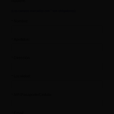
hubiere.
(Los campos marcados con * son obligatorios)
Nombre:
*
Apellidos:
*
Dirección:
*
Localidad:
*
NIF/Pasaporte/Cédula:
*
Email:
*