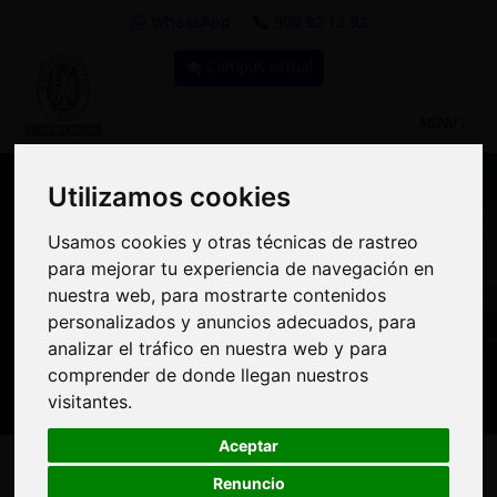
WhatsApp
900 92 12 92
Campus virtual
TOGGLE
MENU
NAVIGATIO
Utilizamos cookies
Utilizamos cookies
Usamos cookies y otras técnicas de rastreo
Usamos cookies y otras técnicas de rastreo
Compra Online y
para mejorar tu experiencia de navegación en
para mejorar tu experiencia de navegación en
benefíciate de importantes
nuestra web, para mostrarte contenidos
nuestra web, para mostrarte contenidos
personalizados y anuncios adecuados, para
personalizados y anuncios adecuados, para
descuentos | Bureau
analizar el tráfico en nuestra web y para
analizar el tráfico en nuestra web y para
Veritas Formación
comprender de donde llegan nuestros
comprender de donde llegan nuestros
visitantes.
visitantes.
Aceptar
Aceptar
Renuncio
Renuncio