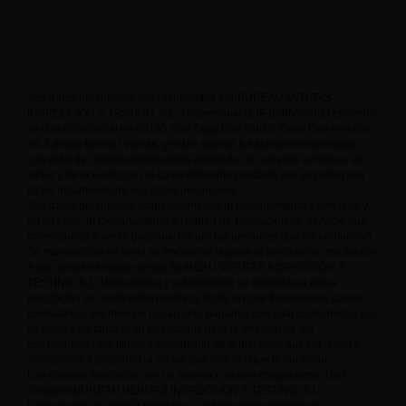
Sus datos personales son recopilados por BUREAU VERITAS
INSPECCIÓN Y TESTING, S.L. Unipersonal (CIF B08658601) teniendo
su domicilio social en 08195 San Cugat del Vallès, Camí Can Ametller,
34, Edificio Bureau Veritas, y están sujetos a tratamiento informático
con el fin de remitirle información detallada de nuestros servicios, en
virtud y de acuerdo con el consentimiento prestado por su parte para
dicho tratamiento de sus datos personales.
Sus datos personales están destinados al Departamento Comercial y,
en su caso, al Departamento o Unidad de Prestación de Servicio que
corresponda y serán gestionados por las personas que los conforman.
Se mantendrán en tanto se encuentre vigente el periodo de inscripción
a los cursos ofrecidos desde BUREAU VERITAS INSPECCIÓN Y
TESTING, S.L. Unipersonal y si finalmente se formalizara dicha
inscripción se mantendrán hasta la fecha en que finalicen los cursos
contratados, los mismos hayan sido pagados con total conformidad por
su parte y en tanto sean necesarios para la emisión de los
correspondientes títulos y expedición de duplicados que Ud. pueda
solicitarnos a posteriori, a no ser que nos indique lo contrario.
Los campos marcados con un asterisco deben completarse. De lo
contrario BUREAU VERITAS INSPECCIÓN Y TESTING, S.L.