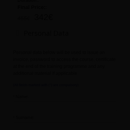
Duration:
:
Final Price:
:
342
€
455
€
Personal Data
Personal data below will be used to issue an
invoice, password to access the course, certificate
at the end of the training programme and any
additional material if applicable
(All fields marked with (*) are compulsory)
Name:
*
Surname:
*