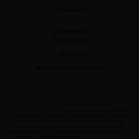
¿Alguna duda?
WhatsApp:
647 60 11 37
900 92 12 92
formacion@bureauveritas.com
Sus datos personales son recopilados por BUREAU VERITAS
INSPECCIÓN Y TESTING, S.L. Unipersonal (CIF B08658601) teniendo
su domicilio social en 08195 San Cugat del Vallès, Camí Can Ametller,
34, Edificio Bureau Veritas, y están sujetos a tratamiento informático
con el fin de remitirle información detallada de nuestros servicios, en
virtud y de acuerdo con el consentimiento prestado por su parte para
dicho tratamiento de sus datos personales.