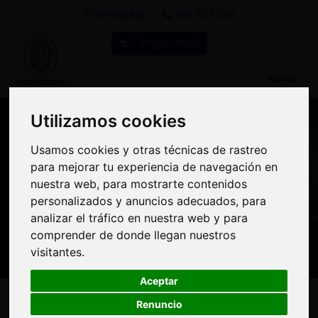
WhatsApp
900 92 12 92
Campus virtual
TOGGLE
MENU
NAVIGATIO
Utilizamos cookies
Utilizamos cookies
Usamos cookies y otras técnicas de rastreo
Usamos cookies y otras técnicas de rastreo
Compra Online y
para mejorar tu experiencia de navegación en
para mejorar tu experiencia de navegación en
benefíciate de importantes
nuestra web, para mostrarte contenidos
nuestra web, para mostrarte contenidos
personalizados y anuncios adecuados, para
personalizados y anuncios adecuados, para
descuentos | Bureau
analizar el tráfico en nuestra web y para
analizar el tráfico en nuestra web y para
Veritas Formación
comprender de donde llegan nuestros
comprender de donde llegan nuestros
visitantes.
visitantes.
Aceptar
Aceptar
Renuncio
Renuncio