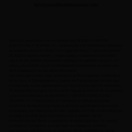
formacion@bureauveritas.com
Sus datos personales son recopilados por BUREAU VERITAS
INSPECCIÓN Y TESTING, S.L. Unipersonal (CIF B08658601) teniendo
su domicilio social en 08195 San Cugat del Vallès, Camí Can Ametller,
34, Edificio Bureau Veritas, y están sujetos a tratamiento informático
con el fin de remitirle información detallada de nuestros servicios, en
virtud y de acuerdo con el consentimiento prestado por su parte para
dicho tratamiento de sus datos personales.
Sus datos personales están destinados al Departamento Comercial y,
en su caso, al Departamento o Unidad de Prestación de Servicio que
corresponda y serán gestionados por las personas que los conforman.
Se mantendrán en tanto se encuentre vigente el periodo de inscripción
a los cursos ofrecidos desde BUREAU VERITAS INSPECCIÓN Y
TESTING, S.L. Unipersonal y si finalmente se formalizara dicha
inscripción se mantendrán hasta la fecha en que finalicen los cursos
contratados, los mismos hayan sido pagados con total conformidad por
su parte y en tanto sean necesarios para la emisión de los
correspondientes títulos y expedición de duplicados que Ud. pueda
solicitarnos a posteriori, a no ser que nos indique lo contrario.
Los campos marcados con un asterisco deben completarse. De lo