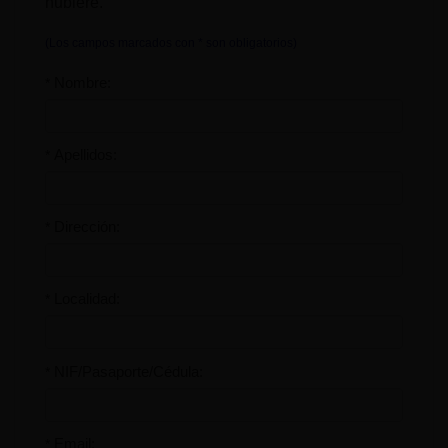
hubiere.
(Los campos marcados con * son obligatorios)
Nombre:
*
Apellidos:
*
Dirección:
*
Localidad:
*
NIF/Pasaporte/Cédula:
*
Email:
*