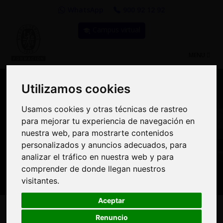
WhatsApp
900 92 12 92
Campus virtual
TOGGLE
MENU
NAVIGATIO
Utilizamos cookies
Utilizamos cookies
Compra Online y
Usamos cookies y otras técnicas de rastreo
Usamos cookies y otras técnicas de rastreo
para mejorar tu experiencia de navegación en
para mejorar tu experiencia de navegación en
benefíciate de importantes
nuestra web, para mostrarte contenidos
nuestra web, para mostrarte contenidos
personalizados y anuncios adecuados, para
personalizados y anuncios adecuados, para
descuentos | Bureau
analizar el tráfico en nuestra web y para
analizar el tráfico en nuestra web y para
Veritas Formación
comprender de donde llegan nuestros
comprender de donde llegan nuestros
visitantes.
visitantes.
Aceptar
Aceptar
Renuncio
Renuncio