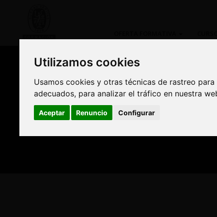
OFERTA FORMATIVA
CURSO
Utilizamos cookies
Utilizamos cookies
Usamos cookies y otras técnicas de rastreo para
Usamos cookies y otras técnicas de rastreo para
adecuados, para analizar el tráfico en nuestra w
adecuados, para analizar el tráfico en nuestra w
Compra Online y benefí
Aceptar
Aceptar
Renuncio
Renuncio
Configurar
Configurar
Formación