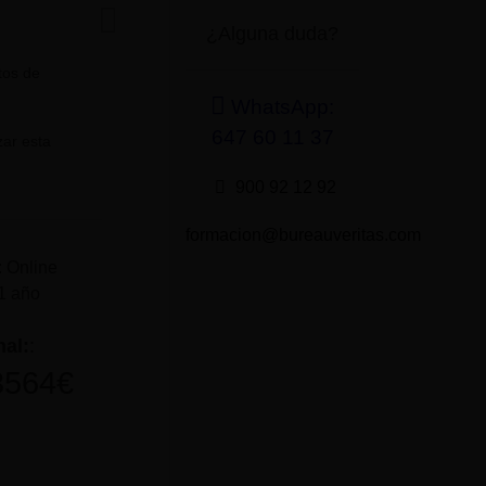
¿Alguna duda?
tos de
WhatsApp:
647 60 11 37
zar esta
900 92 12 92
formacion@bureauveritas.com
: Online
1 año
nal:
:
3564
€