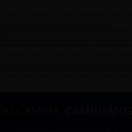
rcial y, en su caso, al Departamento o Unidad de Prestación de Servicio que cor
 inscripción a los cursos ofrecidos desde BUREAU VERITAS INSPECCIÓN Y TESTING,
s cursos contratados, los mismos hayan sido pagados con total conformidad por su 
ueda solicitarnos a posteriori, a no ser que nos indique lo contrario.
e lo contrario BUREAU VERITAS INSPECCIÓN Y TESTING, S.L. Unipersonal, no podrí
 finalmente resulten contratados.
tos Personales y garantía de los derechos digitales y el Reglamento General de 
oposición de los datos personales y el derecho a limitar el tratamiento, el derecho 
so consentimiento, Usted tiene el derecho de retirar su consentimiento en cualqu
cíficas que definan cómo quiere que se ejerzan estos derechos después de su muer
lmente, tiene derecho de denuncia ante la Agencia Española de Protección de Dato
 envío de la información sobre las ofertas y productos de GRUPO BUREAU VERITAS 
 en cualquier momento enviando una solicitud de "Baja" a la dirección de correo i
DO CAMBIA,
CAMBIEMOS