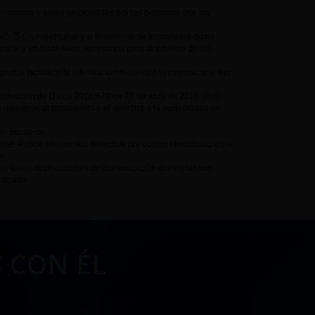
responda y serán gestionados por las personas que los
 S.L. Unipersonal y si finalmente se formalizara dicha
parte y en tanto sean necesarios para la emisión de los
a facilitarle la información requerida ni comunicarle sus
Protección de Datos 2016/679 de 27 de abril de 2016 (EU),
a oponerse al tratamiento o el derecho a la portabilidad de
ier momento.
te. Puede ejercer sus derechos por correo electrónico en la
s.
así como otras acciones de comunicación comercial que
ndicada.
 CON ÉL