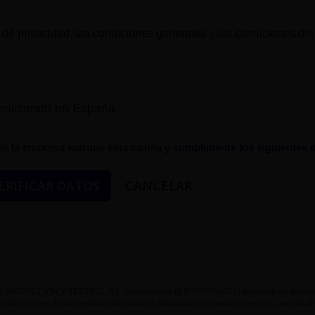
a de privacidad
, las
condiciones generales
y las
condiciones del
realizando en España
de la empresa marque esta casilla
y cumplimente los siguientes 
INSPECCIÓN Y TESTING, S.L. Unipersonal (CIF B08658601) teniendo su domicilio
ormático con el fin de remitirle información detallada de nuestros servicios, en virt