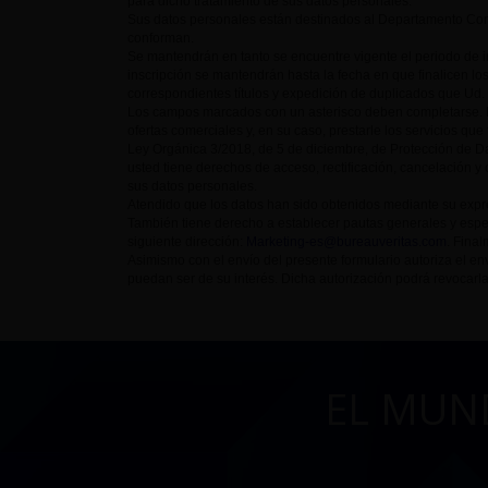
para dicho tratamiento de sus datos personales.
Sus datos personales están destinados al Departamento Come
conforman.
Se mantendrán en tanto se encuentre vigente el periodo de
inscripción se mantendrán hasta la fecha en que finalicen lo
correspondientes títulos y expedición de duplicados que Ud. p
Los campos marcados con un asterisco deben completarse. D
ofertas comerciales y, en su caso, prestarle los servicios que
Ley Orgánica 3/2018, de 5 de diciembre, de Protección de Da
usted tiene derechos de acceso, rectificación, cancelación y 
sus datos personales.
Atendido que los datos han sido obtenidos mediante su expre
También tiene derecho a establecer pautas generales y espe
siguiente dirección:
Marketing-es@bureauveritas.com
. Fina
Asimismo con el envío del presente formulario autoriza el
puedan ser de su interés. Dicha autorización podrá revocarla
EL MUN