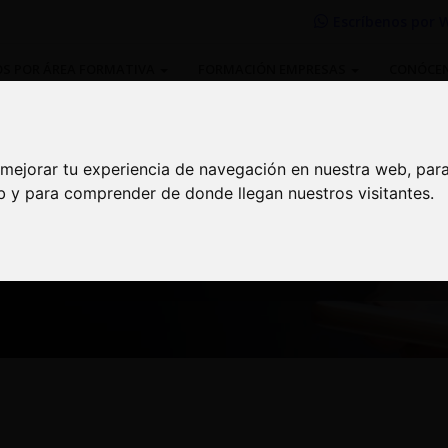
Escríbenos por
W
S POR ÁREA FORMATIVA
FORMACIÓN EMPRESAS
CONÓCE
 mejorar tu experiencia de navegación en nuestra web, par
 mejorar tu experiencia de navegación en nuestra web, par
eb y para comprender de donde llegan nuestros visitantes.
eb y para comprender de donde llegan nuestros visitantes.
ciate de importantes descuentos |