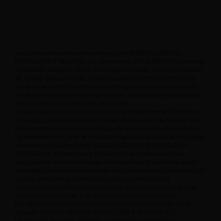
Sus datos personales son recopilados por BUREAU VERITAS
INSPECCIÓN Y TESTING, S.L. Unipersonal (CIF B08658601) teniendo
su domicilio social en 08195 San Cugat del Vallès, Camí Can Ametller,
34, Edificio Bureau Veritas, y están sujetos a tratamiento informático
con el fin de remitirle información detallada de nuestros servicios, en
virtud y de acuerdo con el consentimiento prestado por su parte para
dicho tratamiento de sus datos personales.
Sus datos personales están destinados al Departamento Comercial y,
en su caso, al Departamento o Unidad de Prestación de Servicio que
corresponda y serán gestionados por las personas que los conforman.
Se mantendrán en tanto se encuentre vigente el periodo de inscripción
a los cursos ofrecidos desde BUREAU VERITAS INSPECCIÓN Y
TESTING, S.L. Unipersonal y si finalmente se formalizara dicha
inscripción se mantendrán hasta la fecha en que finalicen los cursos
contratados, los mismos hayan sido pagados con total conformidad por
su parte y en tanto sean necesarios para la emisión de los
correspondientes títulos y expedición de duplicados que Ud. pueda
solicitarnos a posteriori, a no ser que nos indique lo contrario.
Los campos marcados con un asterisco deben completarse. De lo
contrario BUREAU VERITAS INSPECCIÓN Y TESTING, S.L.