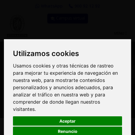
WhatsApp
900 92 12 92
Campus virtual
TOGGLE
MENU
NAVIGATIO
Utilizamos cookies
Utilizamos cookies
Usamos cookies y otras técnicas de rastreo
Usamos cookies y otras técnicas de rastreo
Compra Online y
para mejorar tu experiencia de navegación en
para mejorar tu experiencia de navegación en
benefíciate de importantes
nuestra web, para mostrarte contenidos
nuestra web, para mostrarte contenidos
personalizados y anuncios adecuados, para
personalizados y anuncios adecuados, para
descuentos | Bureau
analizar el tráfico en nuestra web y para
analizar el tráfico en nuestra web y para
Veritas Formación
comprender de donde llegan nuestros
comprender de donde llegan nuestros
visitantes.
visitantes.
Aceptar
Aceptar
Renuncio
Renuncio