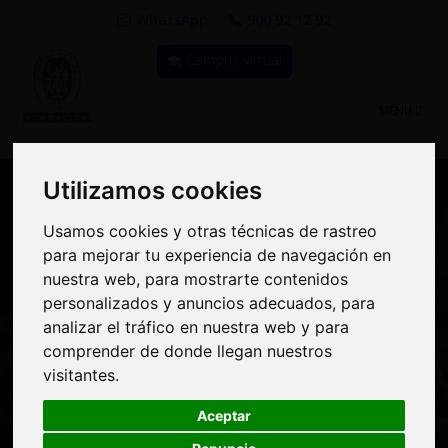
WhatsApp
900 92 12 92
Campus virtual
TOGGLE
MENU
NAVIGATIO
Utilizamos cookies
Utilizamos cookies
Usamos cookies y otras técnicas de rastreo
Usamos cookies y otras técnicas de rastreo
para mejorar tu experiencia de navegación en
para mejorar tu experiencia de navegación en
Curso: Programas y
nuestra web, para mostrarte contenidos
nuestra web, para mostrarte contenidos
Planes de
personalizados y anuncios adecuados, para
personalizados y anuncios adecuados, para
analizar el tráfico en nuestra web y para
analizar el tráfico en nuestra web y para
Mantenimiento para
comprender de donde llegan nuestros
comprender de donde llegan nuestros
Instalaciones
visitantes.
visitantes.
Industriales
Aceptar
Aceptar