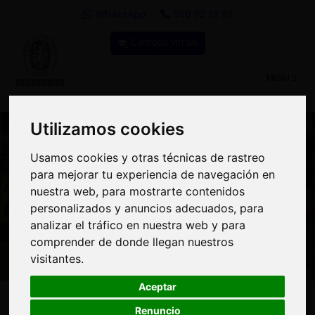
WhatsApp
900 92 12 92
Campus virtual
TOGGLE
MENU
NAVIGATIO
Utilizamos cookies
Utilizamos cookies
Usamos cookies y otras técnicas de rastreo
Usamos cookies y otras técnicas de rastreo
para mejorar tu experiencia de navegación en
para mejorar tu experiencia de navegación en
Curso: Gestión de
nuestra web, para mostrarte contenidos
nuestra web, para mostrarte contenidos
personalizados y anuncios adecuados, para
personalizados y anuncios adecuados, para
Repuestos y Almacén de
analizar el tráfico en nuestra web y para
analizar el tráfico en nuestra web y para
Mantenimiento
comprender de donde llegan nuestros
comprender de donde llegan nuestros
visitantes.
visitantes.
Aceptar
Aceptar
285€
MODALIDAD:
100% Online
|
PRECIO:
Renuncio
Renuncio