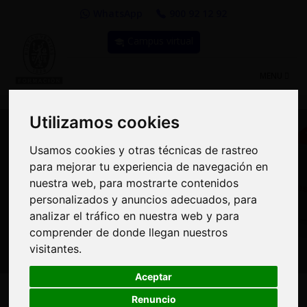
WhatsApp
900 92 12 92
Campus virtual
TOGGLE
MENU
NAVIGATIO
Utilizamos cookies
Utilizamos cookies
Usamos cookies y otras técnicas de rastreo
Usamos cookies y otras técnicas de rastreo
para mejorar tu experiencia de navegación en
para mejorar tu experiencia de navegación en
Curso: Marco conceptual
nuestra web, para mostrarte contenidos
nuestra web, para mostrarte contenidos
personalizados y anuncios adecuados, para
personalizados y anuncios adecuados, para
de la Responsabilidad
analizar el tráfico en nuestra web y para
analizar el tráfico en nuestra web y para
Corporativa
comprender de donde llegan nuestros
comprender de donde llegan nuestros
visitantes.
visitantes.
Aceptar
Aceptar
285€
MODALIDAD:
100% Online
|
PRECIO:
Renuncio
Renuncio