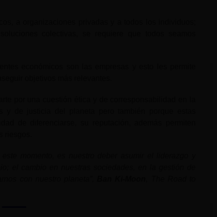
os, a organizaciones privadas y a todos los individuos;
soluciones colectivas, se requiere que todos seamos
gentes económicos son las empresas y esto les permite
seguir objetivos más relevantes.
te por una cuestión ética y de corresponsabilidad en la
s y de justicia del planeta pero también porque estas
idad de diferenciarse, su reputación, además permiten
s riesgos.
 este momento, es nuestro deber asumir el liderazgo y
io; el cambio en nuestras sociedades, en la gestión de
arnos con nuestro planeta”,
Ban Ki-Moon
, The Road to