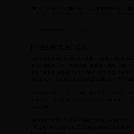
INICIO
OFERTA FORMATIVA
SOSTENIBILIDAD, ESG, M
CURSO: RESPONSABILIDAD CORPORATIVA ALINEADA C
PRESENTACIÓN
PROGRAMA
Presentación
La humanidad ha conseguido grandes progresos 
la pobreza, los impactos ambientales, han 
fenómenos negativos no han sido “accidentes” 
hombre, de ahí que muchos científicos definan l
Debemos tener en cuenta que si ha sido la hu
llevado a la situación actual, también puede l
situación.
La Agenda 2030 (los Objetivos de Desarrollo 
193 países y más de 1500 empresas para guiar la