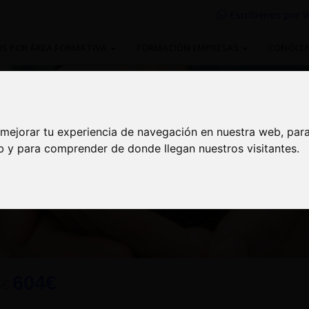
Escríbenos por
W
S POR ÁREA FORMATIVA
FORMACIÓN EMPRESAS
CONÓCE
 mejorar tu experiencia de navegación en nuestra web, par
 mejorar tu experiencia de navegación en nuestra web, par
eb y para comprender de donde llegan nuestros visitantes.
eb y para comprender de donde llegan nuestros visitantes.
ad Corporativa alineada con l
ible
604€
5€