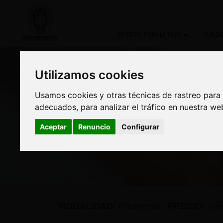
OFERTA FORMATIVA
CURSO
Utilizamos cookies
Utilizamos cookies
Usamos cookies y otras técnicas de rastreo para
Usamos cookies y otras técnicas de rastreo para
adecuados, para analizar el tráfico en nuestra w
adecuados, para analizar el tráfico en nuestra w
Curso: Responsabilid
Aceptar
Aceptar
Renuncio
Renuncio
Configurar
Configurar
de desarrollo sosten
63
MODALIDAD:
Presencial
|
PRECIO: