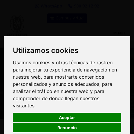
WhatsApp
900 92 12 92
Campus virtual
TOGGLE
MENU
NAVIGATIO
Utilizamos cookies
Utilizamos cookies
Usamos cookies y otras técnicas de rastreo
Usamos cookies y otras técnicas de rastreo
para mejorar tu experiencia de navegación en
para mejorar tu experiencia de navegación en
nuestra web, para mostrarte contenidos
nuestra web, para mostrarte contenidos
Curso: Liderazgo,
personalizados y anuncios adecuados, para
personalizados y anuncios adecuados, para
Motivación y Gestión de
analizar el tráfico en nuestra web y para
analizar el tráfico en nuestra web y para
comprender de donde llegan nuestros
comprender de donde llegan nuestros
Equipos
visitantes.
visitantes.
Aceptar
Aceptar
Renuncio
Renuncio
INICIO:
|
MODALIDAD:
Exclusivo In
Consultar