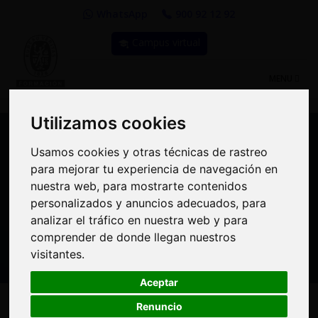
WhatsApp
900 92 12 92
Campus virtual
TOGGLE
MENU
NAVIGATIO
Utilizamos cookies
Utilizamos cookies
Usamos cookies y otras técnicas de rastreo
Usamos cookies y otras técnicas de rastreo
para mejorar tu experiencia de navegación en
para mejorar tu experiencia de navegación en
Curso: Fundamentos
nuestra web, para mostrarte contenidos
nuestra web, para mostrarte contenidos
personalizados y anuncios adecuados, para
personalizados y anuncios adecuados, para
lubricación maquinaria
analizar el tráfico en nuestra web y para
analizar el tráfico en nuestra web y para
(FML)
comprender de donde llegan nuestros
comprender de donde llegan nuestros
visitantes.
visitantes.
Aceptar
Aceptar
Renuncio
Renuncio
A
MODALIDAD:
Presencial
|
PRECIO: