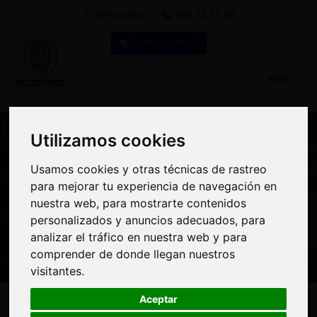
WhatsApp
900 92 12 92
Campus virtual
TOGGLE
MENU
NAVIGATIO
Utilizamos cookies
Utilizamos cookies
Usamos cookies y otras técnicas de rastreo
Usamos cookies y otras técnicas de rastreo
Curso: Curso de Experto
para mejorar tu experiencia de navegación en
para mejorar tu experiencia de navegación en
nuestra web, para mostrarte contenidos
nuestra web, para mostrarte contenidos
en Big Data y Bases de
personalizados y anuncios adecuados, para
personalizados y anuncios adecuados, para
Datos NoSQL
analizar el tráfico en nuestra web y para
analizar el tráfico en nuestra web y para
comprender de donde llegan nuestros
comprender de donde llegan nuestros
visitantes.
visitantes.
Aceptar
Aceptar
285€
MODALIDAD:
100% Online
|
PRECIO: