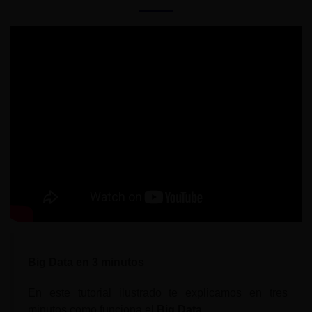
Big Data en 3 minutos
En este tutorial ilustrado te explicamos en tres
minutos como funciona el
Big Data
.