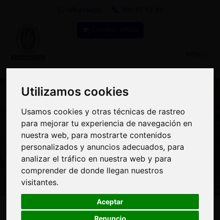
WhatsApp
900 92 12 92
Campus virtual
TOGGLE
MENU
NAVIGATIO
Utilizamos cookies
Utilizamos cookies
Usamos cookies y otras técnicas de rastreo
Usamos cookies y otras técnicas de rastreo
para mejorar tu experiencia de navegación en
para mejorar tu experiencia de navegación en
Curso: Riesgos
nuestra web, para mostrarte contenidos
nuestra web, para mostrarte contenidos
Psicosociales y sus
personalizados y anuncios adecuados, para
personalizados y anuncios adecuados, para
analizar el tráfico en nuestra web y para
analizar el tráfico en nuestra web y para
Medidas Preventivas
comprender de donde llegan nuestros
comprender de donde llegan nuestros
visitantes.
visitantes.
Aceptar
Aceptar
75€
MODALIDAD:
100% Online
|
PRECIO:
Renuncio
Renuncio