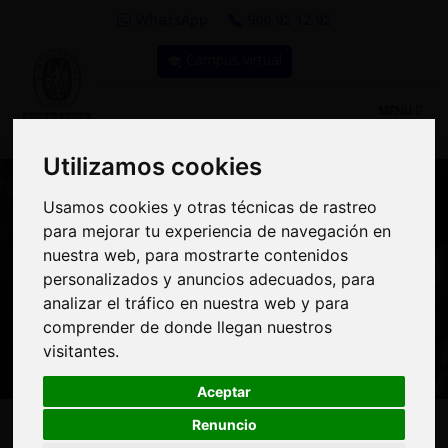
WhatsApp
900 92 12 92
Campus virtual
TOGGLE
MENU
NAVIGATIO
Utilizamos cookies
Utilizamos cookies
Usamos cookies y otras técnicas de rastreo
Usamos cookies y otras técnicas de rastreo
para mejorar tu experiencia de navegación en
para mejorar tu experiencia de navegación en
nuestra web, para mostrarte contenidos
nuestra web, para mostrarte contenidos
Curso: Trabajos con
personalizados y anuncios adecuados, para
personalizados y anuncios adecuados, para
Pantalla de Visualización
analizar el tráfico en nuestra web y para
analizar el tráfico en nuestra web y para
comprender de donde llegan nuestros
comprender de donde llegan nuestros
de Datos
visitantes.
visitantes.
Aceptar
Aceptar
Renuncio
Renuncio
50€
MODALIDAD:
100% Online
|
PRECIO: