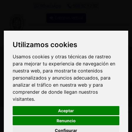
WhatsApp
900 92 12 92
Campus virtual
TOGGLE
MENU
NAVIGATIO
Utilizamos cookies
Utilizamos cookies
Usamos cookies y otras técnicas de rastreo
Usamos cookies y otras técnicas de rastreo
para mejorar tu experiencia de navegación en
para mejorar tu experiencia de navegación en
nuestra web, para mostrarte contenidos
nuestra web, para mostrarte contenidos
Curso: Riesgos del
personalizados y anuncios adecuados, para
personalizados y anuncios adecuados, para
analizar el tráfico en nuestra web y para
analizar el tráfico en nuestra web y para
Teletrabajo
comprender de donde llegan nuestros
comprender de donde llegan nuestros
visitantes.
visitantes.
Aceptar
Aceptar
Renuncio
Renuncio
50€
MODALIDAD:
100% Online
|
PRECIO:
Configurar
Configurar