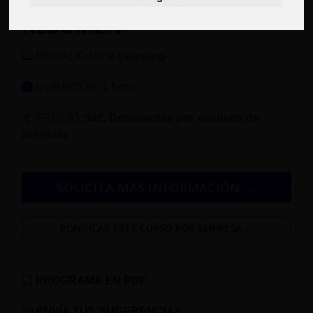
RESUMEN
MODALIDAD:
e-Learning
DURACIÓN:
1 hora
PRECIO:
50€. Descuentos por volumen de
licencias
SOLICITA MÁS INFORMACIÓN →
BONIFICAR ESTE CURSO POR EMPRESA →
PROGRAMA EN PDF
ENVÍA TUS SUGERENCIAS