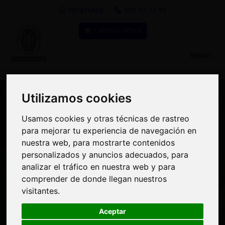
WhatsApp
900 92 12 92
Campus virtual
TOGGLE
MENU
NAVIGATIO
Utilizamos cookies
Utilizamos cookies
Usamos cookies y otras técnicas de rastreo
Usamos cookies y otras técnicas de rastreo
Curso: Prevención del
para mejorar tu experiencia de navegación en
para mejorar tu experiencia de navegación en
nuestra web, para mostrarte contenidos
nuestra web, para mostrarte contenidos
Fraude Alimentario -
personalizados y anuncios adecuados, para
personalizados y anuncios adecuados, para
analizar el tráfico en nuestra web y para
analizar el tráfico en nuestra web y para
Cómo Cumplir con los
comprender de donde llegan nuestros
comprender de donde llegan nuestros
Principales Protocolos
visitantes.
visitantes.
de Gestión de la
Aceptar
Aceptar