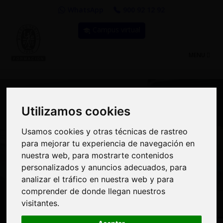
WhatsApp
900 92 12 92
Campus virtual
TOGGLE
MENU
NAVIGATIO
Utilizamos cookies
Utilizamos cookies
Curso: Estiba en el
Usamos cookies y otras técnicas de rastreo
Usamos cookies y otras técnicas de rastreo
para mejorar tu experiencia de navegación en
para mejorar tu experiencia de navegación en
Transporte de
nuestra web, para mostrarte contenidos
nuestra web, para mostrarte contenidos
Mercancías por
personalizados y anuncios adecuados, para
personalizados y anuncios adecuados, para
analizar el tráfico en nuestra web y para
analizar el tráfico en nuestra web y para
Carretera: Amenaza u
comprender de donde llegan nuestros
comprender de donde llegan nuestros
Oportunidad - Aula
visitantes.
visitantes.