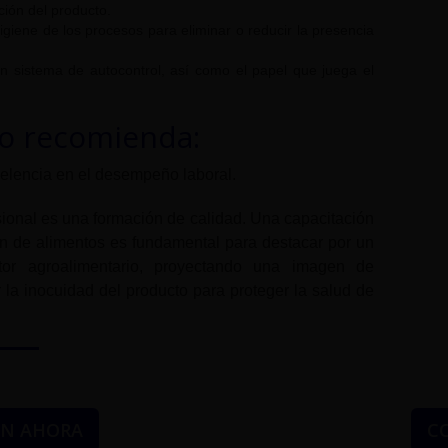
ción del producto.
igiene de los procesos para eliminar o reducir la presencia
un sistema de autocontrol, así como el papel que juega el
lo recomienda:
celencia en el desempeño laboral.
sional es una formación de calidad. Una capacitación
ón de alimentos es fundamental para destacar por un
r agroalimentario, proyectando una imagen de
 la inocuidad del producto para proteger la salud de
ÓN AHORA
C