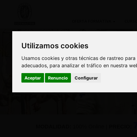
OFERTA FORMATIVA
CURSO
Utilizamos cookies
Utilizamos cookies
Usamos cookies y otras técnicas de rastreo para
Usamos cookies y otras técnicas de rastreo para
adecuados, para analizar el tráfico en nuestra w
adecuados, para analizar el tráfico en nuestra w
Curso: Manipulador
Aceptar
Aceptar
Renuncio
Renuncio
Configurar
Configurar
MODALIDAD:
100% Online
|
PRECIO: