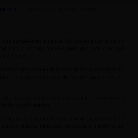
LIMENTARIA
CURSO: MANIPULADOR DE ALIMENTOS
ividad completamente inocua. En ocasiones, el consumo
sgo para la persona que lo ingiere pudiendo ocasionar
as muy graves.
limentos cobra un papel de relevancia en las empresas del
vidad es considerada una de las principales vías de
 las empresas alimentarias garantizar la supervisión y la
productos alimenticios.
mental para demostrar el compromiso de las empresas del
tos que elabora, almacena, transporta o distribuye, así