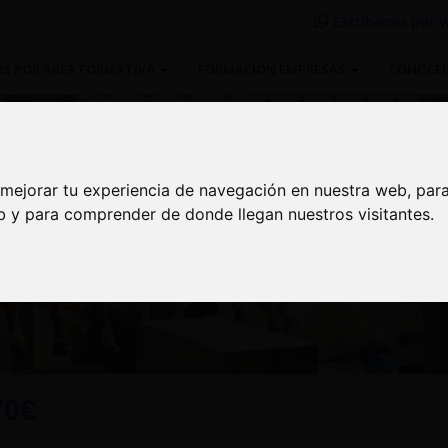
Escríbenos por
W
S POR ÁREA FORMATIVA
FORMACIÓN EMPRESAS
CONÓCE
 mejorar tu experiencia de navegación en nuestra web, par
 mejorar tu experiencia de navegación en nuestra web, par
eb y para comprender de donde llegan nuestros visitantes.
eb y para comprender de donde llegan nuestros visitantes.
 de Alimentos
70€