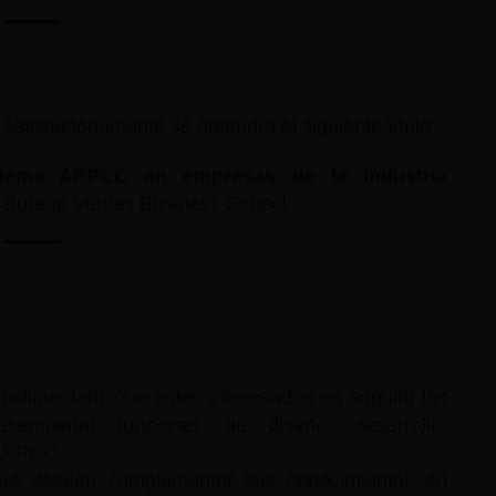
tisfactoriamente se obtendrá el siguiente título:
istema APPCC en empresas de la industria
r Bureau Veritas Business School.
roalimentario que estén interesados en adquirir las
sempeñar funciones de diseño, desarrollo,
 APPCC.
s que deseen complementar sus conocimientos en