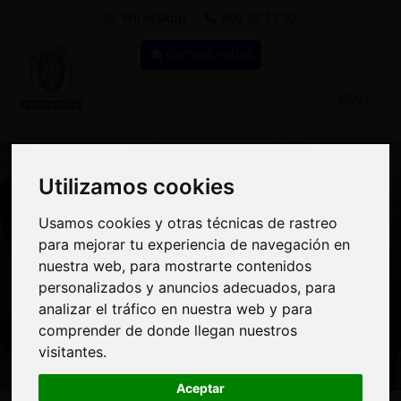
WhatsApp
900 92 12 92
Campus virtual
TOGGLE
MENU
NAVIGATIO
Utilizamos cookies
Utilizamos cookies
Usamos cookies y otras técnicas de rastreo
Usamos cookies y otras técnicas de rastreo
Curso: Transformación
para mejorar tu experiencia de navegación en
para mejorar tu experiencia de navegación en
de la organización a
nuestra web, para mostrarte contenidos
nuestra web, para mostrarte contenidos
personalizados y anuncios adecuados, para
personalizados y anuncios adecuados, para
través del liderazgo -
analizar el tráfico en nuestra web y para
analizar el tráfico en nuestra web y para
comprender de donde llegan nuestros
comprender de donde llegan nuestros
Aula Virtual
visitantes.
visitantes.
Aceptar
Aceptar