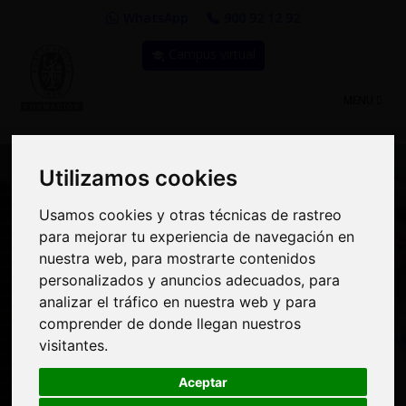
WhatsApp
900 92 12 92
Campus virtual
TOGGLE
MENU
NAVIGATIO
Utilizamos cookies
Utilizamos cookies
Usamos cookies y otras técnicas de rastreo
Usamos cookies y otras técnicas de rastreo
Curso: Controles
para mejorar tu experiencia de navegación en
para mejorar tu experiencia de navegación en
nuestra web, para mostrarte contenidos
nuestra web, para mostrarte contenidos
preventivos para la
personalizados y anuncios adecuados, para
personalizados y anuncios adecuados, para
alimentación humana de
analizar el tráfico en nuestra web y para
analizar el tráfico en nuestra web y para
comprender de donde llegan nuestros
comprender de donde llegan nuestros
la FSPCA. Preventive
visitantes.
visitantes.
controls qualified
Aceptar
Aceptar