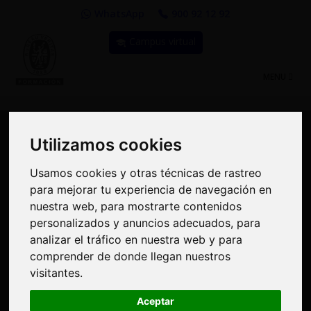
WhatsApp
900 92 12 92
Campus virtual
TOGGLE
MENU
NAVIGATIO
Utilizamos cookies
Utilizamos cookies
Usamos cookies y otras técnicas de rastreo
Usamos cookies y otras técnicas de rastreo
Curso: Sistema de
para mejorar tu experiencia de navegación en
para mejorar tu experiencia de navegación en
Gestión Integrado: ISO
nuestra web, para mostrarte contenidos
nuestra web, para mostrarte contenidos
personalizados y anuncios adecuados, para
personalizados y anuncios adecuados, para
9001, ISO 14001 e ISO
analizar el tráfico en nuestra web y para
analizar el tráfico en nuestra web y para
comprender de donde llegan nuestros
comprender de donde llegan nuestros
45001 - Requisitos y
visitantes.
visitantes.
Recursos para la
Aceptar
Aceptar