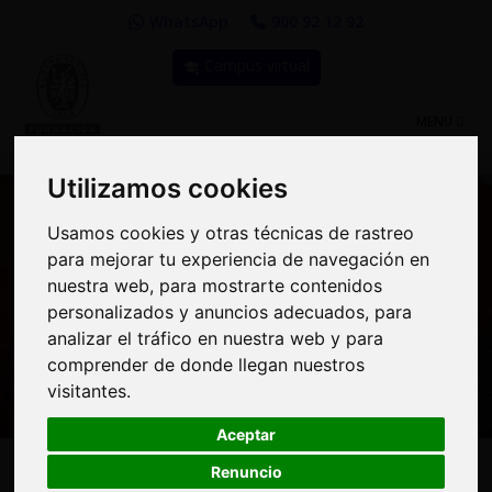
WhatsApp
900 92 12 92
Campus virtual
TOGGLE
MENU
NAVIGATIO
Utilizamos cookies
Utilizamos cookies
Usamos cookies y otras técnicas de rastreo
Usamos cookies y otras técnicas de rastreo
para mejorar tu experiencia de navegación en
para mejorar tu experiencia de navegación en
Curso: Curso Básico de
nuestra web, para mostrarte contenidos
nuestra web, para mostrarte contenidos
personalizados y anuncios adecuados, para
personalizados y anuncios adecuados, para
Prevención de Riesgos
analizar el tráfico en nuestra web y para
analizar el tráfico en nuestra web y para
comprender de donde llegan nuestros
comprender de donde llegan nuestros
Laborales. 50 Horas
visitantes.
visitantes.
Aceptar
Aceptar
Renuncio
Renuncio
190€
MODALIDAD:
100% Online
|
PRECIO: