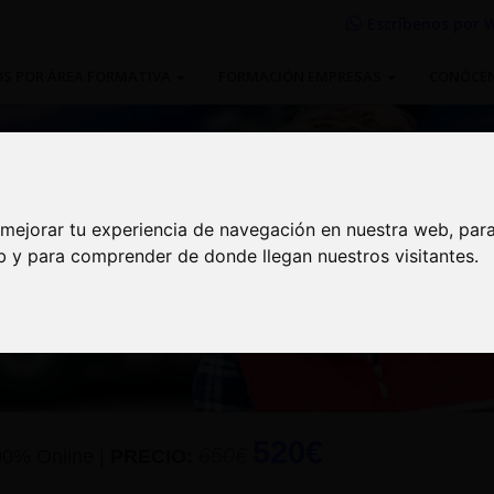
Escríbenos por
W
S POR ÁREA FORMATIVA
FORMACIÓN EMPRESAS
CONÓCE
 mejorar tu experiencia de navegación en nuestra web, par
 mejorar tu experiencia de navegación en nuestra web, par
n Logística 4.0
eb y para comprender de donde llegan nuestros visitantes.
eb y para comprender de donde llegan nuestros visitantes.
520€
650€
00% Online
|
PRECIO: