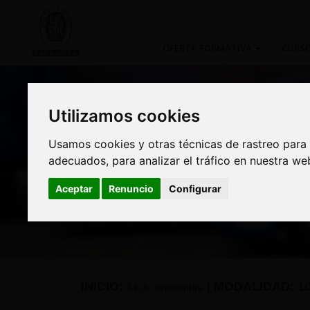
OFERTA FORMATIVA
CURSO
Utilizamos cookies
Utilizamos cookies
Usamos cookies y otras técnicas de rastreo para
Usamos cookies y otras técnicas de rastreo para
Curso: Especialista e
adecuados, para analizar el tráfico en nuestra w
adecuados, para analizar el tráfico en nuestra w
Aceptar
Aceptar
Renuncio
Renuncio
Configurar
Configurar
INICIO:
|
MODALIDAD:
1
14 de septiembre