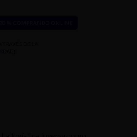
20 % COMPRANDO ONLINE
A TRAVÉS DE LA
UNDAE)
La logística inversa como