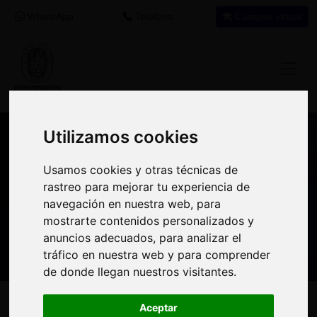
WhatsApp
Teléfono
Campus virtual
Utilizamos cookies
Utilizamos cookies
Nuestros asesores resuelven tus dudas
Usamos cookies y otras técnicas de
Usamos cookies y otras técnicas de
sobre nuestro catálogo de cursos
rastreo para mejorar tu experiencia de
rastreo para mejorar tu experiencia de
navegación en nuestra web, para
navegación en nuestra web, para
Estamos aquí para
900 92 12
647 60 11
mostrarte contenidos personalizados y
mostrarte contenidos personalizados y
ayudarte:
92
37
anuncios adecuados, para analizar el
anuncios adecuados, para analizar el
tráfico en nuestra web y para comprender
tráfico en nuestra web y para comprender
de donde llegan nuestros visitantes.
de donde llegan nuestros visitantes.
Inicio
Oferta Formativa
Solicita más información
Aceptar
Aceptar