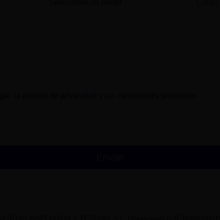
gal
, la
política de privacidad
y las
condiciones generales
.
VERITAS INSPECCIÓN Y TESTING, S.L. Unipersonal (CIF B08658601) t