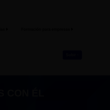
ias
Formación para empresas
Subir ↑
S CON ÉL