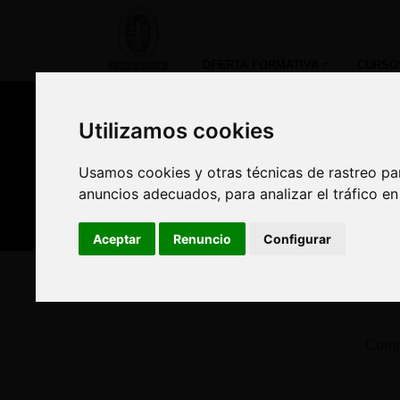
OFERTA FORMATIVA
CURSO
Utilizamos cookies
Utilizamos cookies
Nuestros asesores
Usamos cookies y otras técnicas de rastreo pa
Usamos cookies y otras técnicas de rastreo pa
Est
anuncios adecuados, para analizar el tráfico e
anuncios adecuados, para analizar el tráfico e
Aceptar
Aceptar
Renuncio
Renuncio
Configurar
Configurar
Inicio
Oferta Formativa
Solicita más informació
Compl