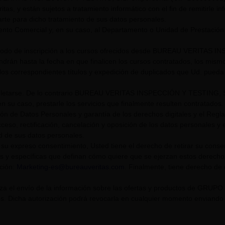
itas, y están sujetos a tratamiento informático con el fin de remitirle i
rte para dicho tratamiento de sus datos personales.
nto Comercial y, en su caso, al Departamento o Unidad de Prestación
riodo de inscripción a los cursos ofrecidos desde BUREAU VERITAS I
endrán hasta la fecha en que finalicen los cursos contratados, los mis
los correspondientes títulos y expedición de duplicados que Ud. pueda s
tarse. De lo contrario BUREAU VERITAS INSPECCIÓN Y TESTING, S.L. U
n su caso, prestarle los servicios que finalmente resulten contratados.
ión de Datos Personales y garantía de los derechos digitales y el Re
eso, rectificación, cancelación y oposición de los datos personales y el
ad de sus datos personales.
su expreso consentimiento, Usted tiene el derecho de retirar su cons
s y específicas que definan cómo quiere que se ejerzan estos derech
cción:
Marketing-es@bureauveritas.com
. Finalmente, tiene derecho de
riza el envío de la información sobre las ofertas y productos de GR
. Dicha autorización podrá revocarla en cualquier momento enviando un