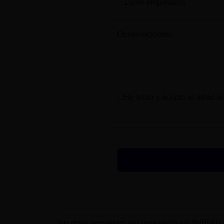
Observaciones:
He leído y acepto el
aviso le
Sus datos personales son recopilados por BUREAU 