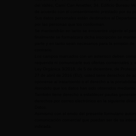
del Vallès, Camí Can Ametller, 34, Edificio Bureau Ver
de acuerdo con el consentimiento prestado por su pa
Sus datos personales están destinados al Departame
por las personas que los conforman.
Se mantendrán en tanto se encuentre vigente el pe
finalmente se formalizara dicha inscripción se mant
parte y en tanto sean necesarios para la emisión de 
contrario.
Los campos marcados con un asterisco deben comple
requerida ni comunicarle sus ofertas comerciales y, e
Ley Orgánica 3/2018, de 5 de diciembre, de Protecc
27 de abril de 2016 (EU), usted tiene derechos de acc
oponerse al tratamiento o el derecho a la portabilid
Atendido que los datos han sido obtenidos mediante 
También tiene derecho a establecer pautas generale
derechos por correo electrónico en la siguiente dire
Datos.
Asimismo con el envío del presente formulario auto
comunicación comercial que puedan ser de su interés
indicada.