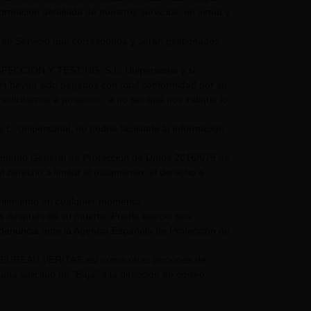
nformación detallada de nuestros servicios, en virtud y
 de Servicio que corresponda y serán gestionados
NSPECCIÓN Y TESTING, S.L. Unipersonal y si
mos hayan sido pagados con total conformidad por su
olicitarnos a posteriori, a no ser que nos indique lo
nipersonal, no podría facilitarle la información
glamento General de Protección de Datos 2016/679 de
 derecho a limitar el tratamiento, el derecho a
entimiento en cualquier momento.
os después de su muerte. Puede ejercer sus
 denuncia ante la Agencia Española de Protección de
UPO BUREAU VERITAS así como otras acciones de
a solicitud de "Baja" a la dirección de correo