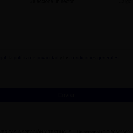
gal
, la
política de privacidad
y las
condiciones generales
.
VERITAS INSPECCIÓN Y TESTING, S.L. Unipersonal (CIF B08658601) t