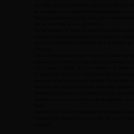
del Vallès, Camí Can Ametller, 34, Edificio Bureau Ver
de acuerdo con el consentimiento prestado por su pa
Sus datos personales están destinados al Departame
por las personas que los conforman.
Se mantendrán en tanto se encuentre vigente el pe
finalmente se formalizara dicha inscripción se mant
parte y en tanto sean necesarios para la emisión de 
contrario.
Los campos marcados con un asterisco deben comple
requerida ni comunicarle sus ofertas comerciales y, e
Ley Orgánica 3/2018, de 5 de diciembre, de Protecc
27 de abril de 2016 (EU), usted tiene derechos de acc
oponerse al tratamiento o el derecho a la portabilid
Atendido que los datos han sido obtenidos mediante 
También tiene derecho a establecer pautas generale
derechos por correo electrónico en la siguiente dire
Datos.
Asimismo con el envío del presente formulario auto
comunicación comercial que puedan ser de su interés
indicada.