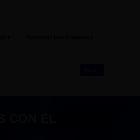
ias
Formación para empresas
Subir ↑
S CON ÉL