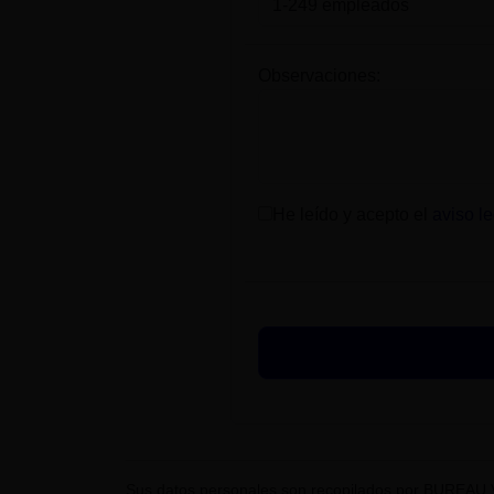
Observaciones:
He leído y acepto el
aviso le
Sus datos personales son recopilados por BUREAU 