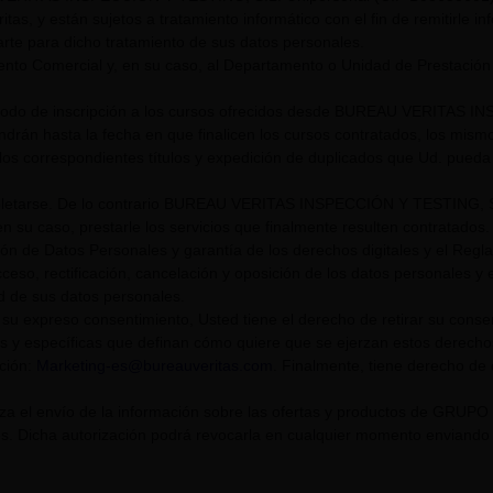
itas, y están sujetos a tratamiento informático con el fin de remitirle i
rte para dicho tratamiento de sus datos personales.
nto Comercial y, en su caso, al Departamento o Unidad de Prestación
riodo de inscripción a los cursos ofrecidos desde BUREAU VERITAS I
endrán hasta la fecha en que finalicen los cursos contratados, los mis
los correspondientes títulos y expedición de duplicados que Ud. pueda s
tarse. De lo contrario BUREAU VERITAS INSPECCIÓN Y TESTING, S.L. U
n su caso, prestarle los servicios que finalmente resulten contratados.
ión de Datos Personales y garantía de los derechos digitales y el Re
eso, rectificación, cancelación y oposición de los datos personales y el
ad de sus datos personales.
su expreso consentimiento, Usted tiene el derecho de retirar su cons
s y específicas que definan cómo quiere que se ejerzan estos derech
cción:
Marketing-es@bureauveritas.com
. Finalmente, tiene derecho de
riza el envío de la información sobre las ofertas y productos de GR
. Dicha autorización podrá revocarla en cualquier momento enviando un