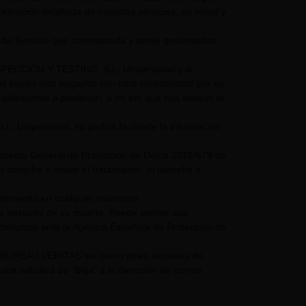
nformación detallada de nuestros servicios, en virtud y
 de Servicio que corresponda y serán gestionados
NSPECCIÓN Y TESTING, S.L. Unipersonal y si
mos hayan sido pagados con total conformidad por su
olicitarnos a posteriori, a no ser que nos indique lo
nipersonal, no podría facilitarle la información
glamento General de Protección de Datos 2016/679 de
 derecho a limitar el tratamiento, el derecho a
entimiento en cualquier momento.
os después de su muerte. Puede ejercer sus
 denuncia ante la Agencia Española de Protección de
UPO BUREAU VERITAS así como otras acciones de
a solicitud de "Baja" a la dirección de correo