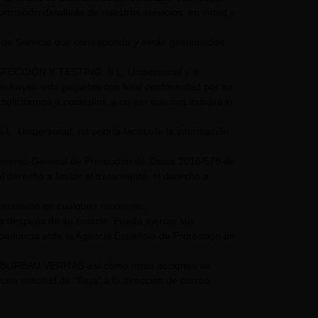
nformación detallada de nuestros servicios, en virtud y
 de Servicio que corresponda y serán gestionados
NSPECCIÓN Y TESTING, S.L. Unipersonal y si
mos hayan sido pagados con total conformidad por su
olicitarnos a posteriori, a no ser que nos indique lo
nipersonal, no podría facilitarle la información
glamento General de Protección de Datos 2016/679 de
 derecho a limitar el tratamiento, el derecho a
entimiento en cualquier momento.
os después de su muerte. Puede ejercer sus
 denuncia ante la Agencia Española de Protección de
UPO BUREAU VERITAS así como otras acciones de
a solicitud de "Baja" a la dirección de correo