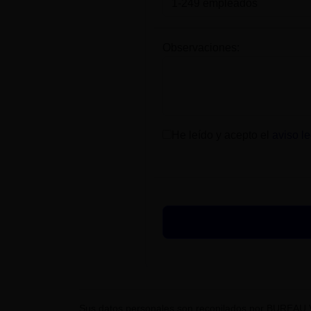
Observaciones:
He leído y acepto el
aviso le
Sus datos personales son recopilados por BUREAU 