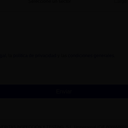
gal
, la
política de privacidad
y las
condiciones generales
.
VERITAS INSPECCIÓN Y TESTING, S.L. Unipersonal (CIF B08658601) t