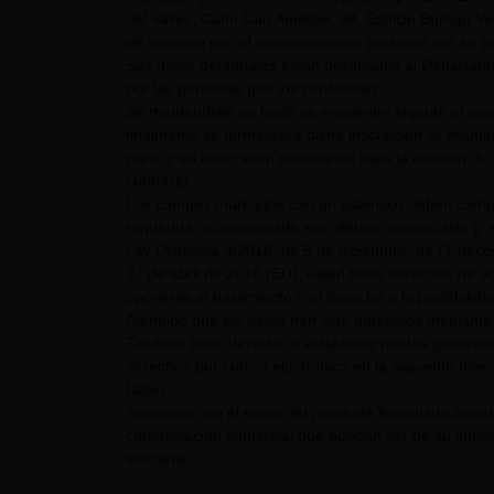
del Vallès, Camí Can Ametller, 34, Edificio Bureau Ver
de acuerdo con el consentimiento prestado por su pa
Sus datos personales están destinados al Departame
por las personas que los conforman.
Se mantendrán en tanto se encuentre vigente el pe
finalmente se formalizara dicha inscripción se mant
parte y en tanto sean necesarios para la emisión de 
contrario.
Los campos marcados con un asterisco deben comple
requerida ni comunicarle sus ofertas comerciales y, e
Ley Orgánica 3/2018, de 5 de diciembre, de Protecc
27 de abril de 2016 (EU), usted tiene derechos de acc
oponerse al tratamiento o el derecho a la portabilid
Atendido que los datos han sido obtenidos mediante 
También tiene derecho a establecer pautas generale
derechos por correo electrónico en la siguiente dire
Datos.
Asimismo con el envío del presente formulario auto
comunicación comercial que puedan ser de su interés
indicada.