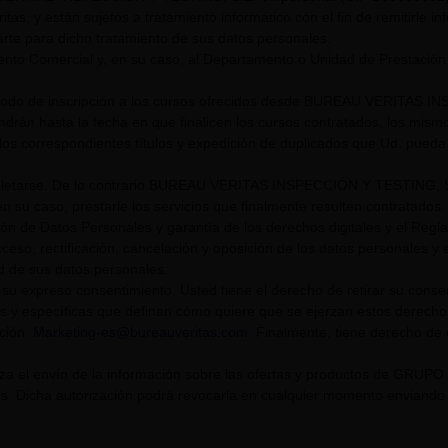
itas, y están sujetos a tratamiento informático con el fin de remitirle i
rte para dicho tratamiento de sus datos personales.
nto Comercial y, en su caso, al Departamento o Unidad de Prestación
riodo de inscripción a los cursos ofrecidos desde BUREAU VERITAS I
endrán hasta la fecha en que finalicen los cursos contratados, los mis
los correspondientes títulos y expedición de duplicados que Ud. pueda s
tarse. De lo contrario BUREAU VERITAS INSPECCIÓN Y TESTING, S.L. U
n su caso, prestarle los servicios que finalmente resulten contratados.
ión de Datos Personales y garantía de los derechos digitales y el Re
eso, rectificación, cancelación y oposición de los datos personales y el
ad de sus datos personales.
su expreso consentimiento, Usted tiene el derecho de retirar su cons
s y específicas que definan cómo quiere que se ejerzan estos derech
cción:
Marketing-es@bureauveritas.com
. Finalmente, tiene derecho de
riza el envío de la información sobre las ofertas y productos de GR
. Dicha autorización podrá revocarla en cualquier momento enviando un