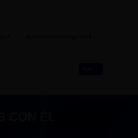
ias
Formación para empresas
Subir ↑
S CON ÉL