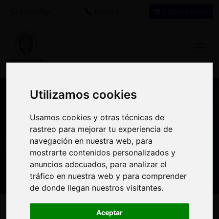
WhatsApp
Teléfono
Campus virtual
Utilizamos cookies
Utilizamos cookies
Nuestros asesores resuelven tus dudas
Usamos cookies y otras técnicas de
Usamos cookies y otras técnicas de
sobre nuestro catálogo de cursos
rastreo para mejorar tu experiencia de
rastreo para mejorar tu experiencia de
navegación en nuestra web, para
navegación en nuestra web, para
Estamos aquí para
900 92 12
647 60 11
mostrarte contenidos personalizados y
mostrarte contenidos personalizados y
ayudarte:
92
37
anuncios adecuados, para analizar el
anuncios adecuados, para analizar el
tráfico en nuestra web y para comprender
tráfico en nuestra web y para comprender
de donde llegan nuestros visitantes.
de donde llegan nuestros visitantes.
Inicio
Oferta Formativa
Solicita más información
Aceptar
Aceptar