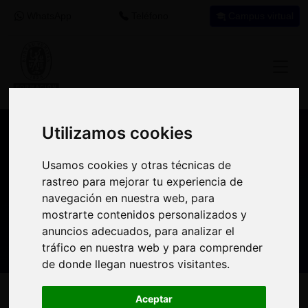
WhatsApp
Teléfono
Campus virtual
Utilizamos cookies
Utilizamos cookies
Nuestros asesores resuelven tus dudas
Usamos cookies y otras técnicas de
Usamos cookies y otras técnicas de
sobre nuestro catálogo de cursos
rastreo para mejorar tu experiencia de
rastreo para mejorar tu experiencia de
navegación en nuestra web, para
navegación en nuestra web, para
Estamos aquí para
900 92 12
647 60 11
mostrarte contenidos personalizados y
mostrarte contenidos personalizados y
ayudarte:
92
37
anuncios adecuados, para analizar el
anuncios adecuados, para analizar el
tráfico en nuestra web y para comprender
tráfico en nuestra web y para comprender
de donde llegan nuestros visitantes.
de donde llegan nuestros visitantes.
Inicio
Oferta Formativa
Solicita más información
Aceptar
Aceptar