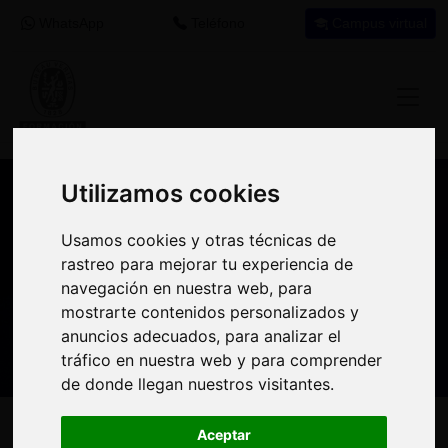
WhatsApp
Teléfono
Campus virtual
Utilizamos cookies
Utilizamos cookies
Nuestros asesores resuelven tus dudas
Usamos cookies y otras técnicas de
Usamos cookies y otras técnicas de
sobre nuestro catálogo de cursos
rastreo para mejorar tu experiencia de
rastreo para mejorar tu experiencia de
navegación en nuestra web, para
navegación en nuestra web, para
Estamos aquí para
900 92 12
647 60 11
mostrarte contenidos personalizados y
mostrarte contenidos personalizados y
ayudarte:
92
37
anuncios adecuados, para analizar el
anuncios adecuados, para analizar el
tráfico en nuestra web y para comprender
tráfico en nuestra web y para comprender
de donde llegan nuestros visitantes.
de donde llegan nuestros visitantes.
Inicio
Oferta Formativa
Solicita más información
Aceptar
Aceptar