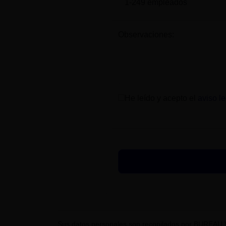
Observaciones:
He leído y acepto el
aviso le
Sus datos personales son recopilados por BUREAU 