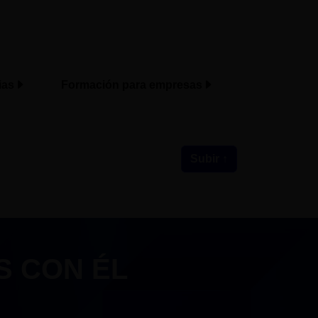
ias
Formación para empresas
Subir ↑
S CON ÉL