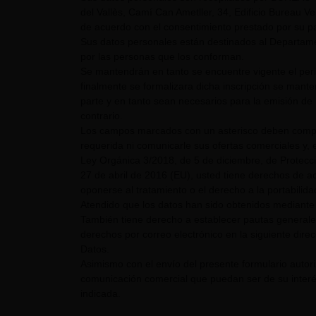
del Vallès, Camí Can Ametller, 34, Edificio Bureau Ver
de acuerdo con el consentimiento prestado por su pa
Sus datos personales están destinados al Departame
por las personas que los conforman.
Se mantendrán en tanto se encuentre vigente el pe
finalmente se formalizara dicha inscripción se mant
parte y en tanto sean necesarios para la emisión de 
contrario.
Los campos marcados con un asterisco deben comple
requerida ni comunicarle sus ofertas comerciales y, e
Ley Orgánica 3/2018, de 5 de diciembre, de Protecc
27 de abril de 2016 (EU), usted tiene derechos de acc
oponerse al tratamiento o el derecho a la portabilid
Atendido que los datos han sido obtenidos mediante 
También tiene derecho a establecer pautas generale
derechos por correo electrónico en la siguiente dire
Datos.
Asimismo con el envío del presente formulario auto
comunicación comercial que puedan ser de su interés
indicada.