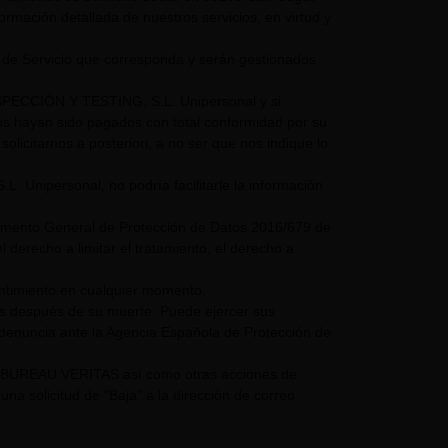
nformación detallada de nuestros servicios, en virtud y
 de Servicio que corresponda y serán gestionados
NSPECCIÓN Y TESTING, S.L. Unipersonal y si
mos hayan sido pagados con total conformidad por su
olicitarnos a posteriori, a no ser que nos indique lo
nipersonal, no podría facilitarle la información
glamento General de Protección de Datos 2016/679 de
 derecho a limitar el tratamiento, el derecho a
entimiento en cualquier momento.
os después de su muerte. Puede ejercer sus
 denuncia ante la Agencia Española de Protección de
UPO BUREAU VERITAS así como otras acciones de
a solicitud de "Baja" a la dirección de correo