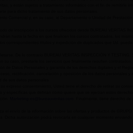
itas, y están sujetos a tratamiento informático con el fin de remitirle i
rte para dicho tratamiento de sus datos personales.
nto Comercial y, en su caso, al Departamento o Unidad de Prestación
riodo de inscripción a los cursos ofrecidos desde BUREAU VERITAS I
endrán hasta la fecha en que finalicen los cursos contratados, los mis
los correspondientes títulos y expedición de duplicados que Ud. pueda s
tarse. De lo contrario BUREAU VERITAS INSPECCIÓN Y TESTING, S.L. U
n su caso, prestarle los servicios que finalmente resulten contratados.
ión de Datos Personales y garantía de los derechos digitales y el Re
eso, rectificación, cancelación y oposición de los datos personales y el
ad de sus datos personales.
su expreso consentimiento, Usted tiene el derecho de retirar su cons
s y específicas que definan cómo quiere que se ejerzan estos derech
cción:
Marketing-es@bureauveritas.com
. Finalmente, tiene derecho de
riza el envío de la información sobre las ofertas y productos de GR
. Dicha autorización podrá revocarla en cualquier momento enviando un