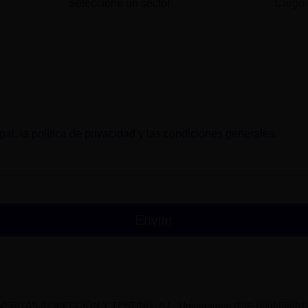
gal
, la
política de privacidad
y las
condiciones generales
.
VERITAS INSPECCIÓN Y TESTING, S.L. Unipersonal (CIF B08658601) t