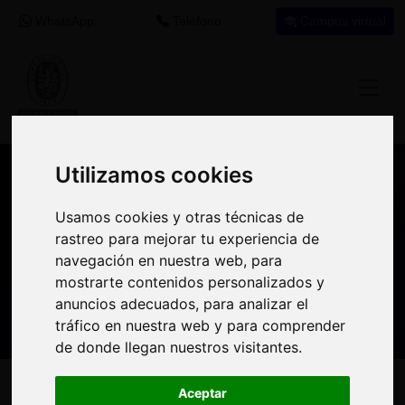
WhatsApp
Teléfono
Campus virtual
Utilizamos cookies
Utilizamos cookies
Nuestros asesores resuelven tus dudas
Usamos cookies y otras técnicas de
Usamos cookies y otras técnicas de
sobre nuestro catálogo de cursos
rastreo para mejorar tu experiencia de
rastreo para mejorar tu experiencia de
navegación en nuestra web, para
navegación en nuestra web, para
Estamos aquí para
900 92 12
647 60 11
mostrarte contenidos personalizados y
mostrarte contenidos personalizados y
ayudarte:
92
37
anuncios adecuados, para analizar el
anuncios adecuados, para analizar el
tráfico en nuestra web y para comprender
tráfico en nuestra web y para comprender
de donde llegan nuestros visitantes.
de donde llegan nuestros visitantes.
Inicio
Oferta Formativa
Solicita más información
Aceptar
Aceptar