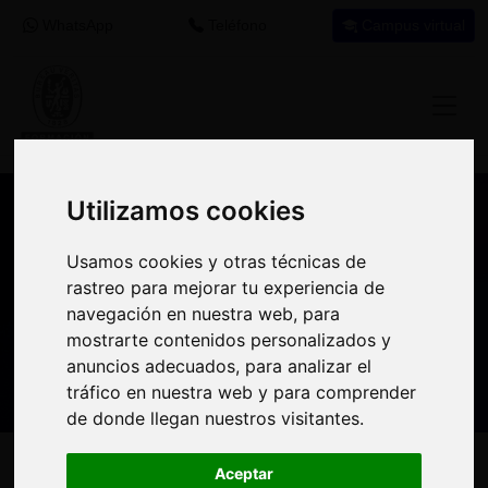
WhatsApp
Teléfono
Campus virtual
Utilizamos cookies
Utilizamos cookies
Nuestros asesores resuelven tus dudas
Usamos cookies y otras técnicas de
Usamos cookies y otras técnicas de
sobre nuestro catálogo de cursos
rastreo para mejorar tu experiencia de
rastreo para mejorar tu experiencia de
navegación en nuestra web, para
navegación en nuestra web, para
Estamos aquí para
900 92 12
647 60 11
mostrarte contenidos personalizados y
mostrarte contenidos personalizados y
ayudarte:
92
37
anuncios adecuados, para analizar el
anuncios adecuados, para analizar el
tráfico en nuestra web y para comprender
tráfico en nuestra web y para comprender
de donde llegan nuestros visitantes.
de donde llegan nuestros visitantes.
Inicio
Oferta Formativa
Solicita más información
Aceptar
Aceptar