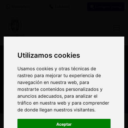
WhatsApp
Teléfono
Campus virtual
Utilizamos cookies
Utilizamos cookies
Nuestros asesores resuelven tus dudas
Usamos cookies y otras técnicas de
Usamos cookies y otras técnicas de
sobre nuestro catálogo de cursos
rastreo para mejorar tu experiencia de
rastreo para mejorar tu experiencia de
navegación en nuestra web, para
navegación en nuestra web, para
Estamos aquí para
900 92 12
647 60 11
mostrarte contenidos personalizados y
mostrarte contenidos personalizados y
ayudarte:
92
37
anuncios adecuados, para analizar el
anuncios adecuados, para analizar el
tráfico en nuestra web y para comprender
tráfico en nuestra web y para comprender
de donde llegan nuestros visitantes.
de donde llegan nuestros visitantes.
Inicio
Oferta Formativa
Solicita más información
Aceptar
Aceptar