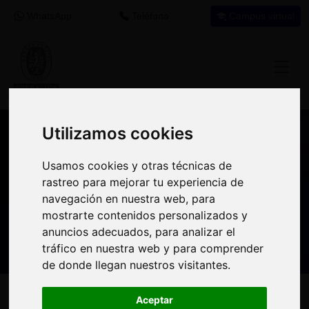
WhatsApp
Teléfono
Campus virtual
Utilizamos cookies
Utilizamos cookies
Nuestros asesores resuelven tus dudas
Usamos cookies y otras técnicas de
Usamos cookies y otras técnicas de
sobre nuestro catálogo de cursos
rastreo para mejorar tu experiencia de
rastreo para mejorar tu experiencia de
navegación en nuestra web, para
navegación en nuestra web, para
Estamos aquí para
900 92 12
647 60 11
mostrarte contenidos personalizados y
mostrarte contenidos personalizados y
ayudarte:
92
37
anuncios adecuados, para analizar el
anuncios adecuados, para analizar el
tráfico en nuestra web y para comprender
tráfico en nuestra web y para comprender
de donde llegan nuestros visitantes.
de donde llegan nuestros visitantes.
Inicio
Oferta Formativa
Solicita más información
Aceptar
Aceptar