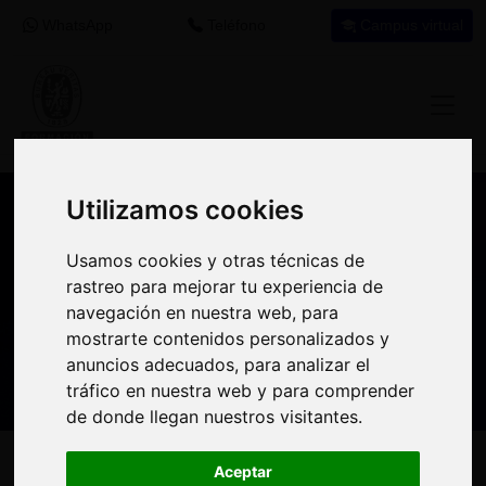
WhatsApp
Teléfono
Campus virtual
Utilizamos cookies
Utilizamos cookies
Nuestros asesores resuelven tus dudas
Usamos cookies y otras técnicas de
Usamos cookies y otras técnicas de
sobre nuestro catálogo de cursos
rastreo para mejorar tu experiencia de
rastreo para mejorar tu experiencia de
navegación en nuestra web, para
navegación en nuestra web, para
Estamos aquí para
900 92 12
647 60 11
mostrarte contenidos personalizados y
mostrarte contenidos personalizados y
ayudarte:
92
37
anuncios adecuados, para analizar el
anuncios adecuados, para analizar el
tráfico en nuestra web y para comprender
tráfico en nuestra web y para comprender
de donde llegan nuestros visitantes.
de donde llegan nuestros visitantes.
Inicio
Oferta Formativa
Solicita más información
Aceptar
Aceptar