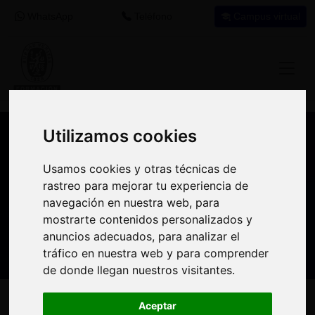
WhatsApp
Teléfono
Campus virtual
Utilizamos cookies
Utilizamos cookies
Nuestros asesores resuelven tus dudas
Usamos cookies y otras técnicas de
Usamos cookies y otras técnicas de
sobre nuestro catálogo de cursos
rastreo para mejorar tu experiencia de
rastreo para mejorar tu experiencia de
navegación en nuestra web, para
navegación en nuestra web, para
Estamos aquí para
900 92 12
647 60 11
mostrarte contenidos personalizados y
mostrarte contenidos personalizados y
ayudarte:
92
37
anuncios adecuados, para analizar el
anuncios adecuados, para analizar el
tráfico en nuestra web y para comprender
tráfico en nuestra web y para comprender
de donde llegan nuestros visitantes.
de donde llegan nuestros visitantes.
Inicio
Oferta Formativa
Solicita más información
Aceptar
Aceptar