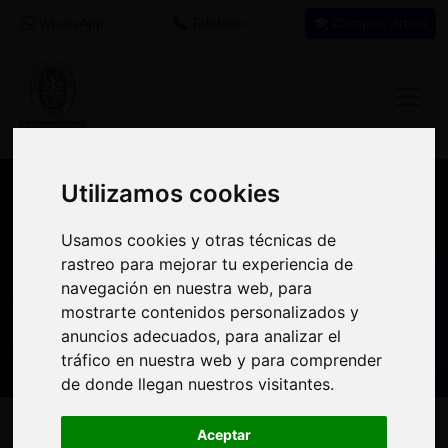
WhatsApp
Teléfono
Campus virtual
Utilizamos cookies
Utilizamos cookies
Nuestros asesores resuelven tus dudas
Usamos cookies y otras técnicas de
Usamos cookies y otras técnicas de
sobre nuestro catálogo de cursos
rastreo para mejorar tu experiencia de
rastreo para mejorar tu experiencia de
navegación en nuestra web, para
navegación en nuestra web, para
Estamos aquí para
900 92 12
647 60 11
mostrarte contenidos personalizados y
mostrarte contenidos personalizados y
ayudarte:
92
37
anuncios adecuados, para analizar el
anuncios adecuados, para analizar el
tráfico en nuestra web y para comprender
tráfico en nuestra web y para comprender
de donde llegan nuestros visitantes.
de donde llegan nuestros visitantes.
Inicio
Oferta Formativa
Solicita más información
Aceptar
Aceptar