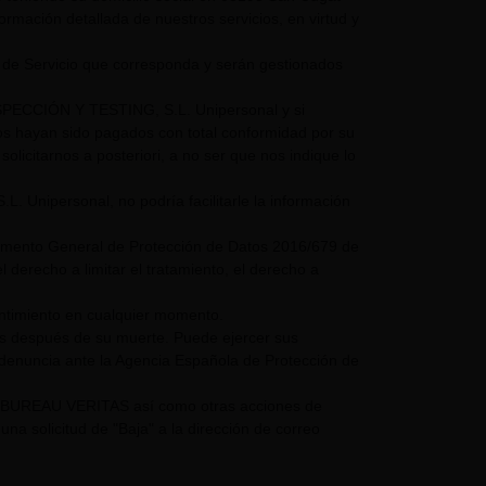
nformación detallada de nuestros servicios, en virtud y
 de Servicio que corresponda y serán gestionados
NSPECCIÓN Y TESTING, S.L. Unipersonal y si
mos hayan sido pagados con total conformidad por su
olicitarnos a posteriori, a no ser que nos indique lo
nipersonal, no podría facilitarle la información
glamento General de Protección de Datos 2016/679 de
 derecho a limitar el tratamiento, el derecho a
entimiento en cualquier momento.
os después de su muerte. Puede ejercer sus
 denuncia ante la Agencia Española de Protección de
UPO BUREAU VERITAS así como otras acciones de
a solicitud de "Baja" a la dirección de correo