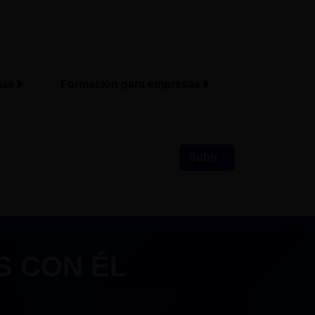
ias
Formación para empresas
Subir ↑
S CON ÉL