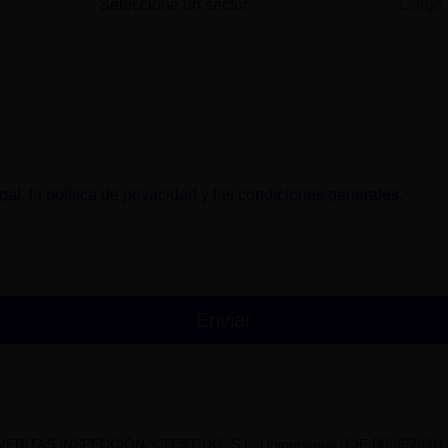
gal
, la
política de privacidad
y las
condiciones generales
.
VERITAS INSPECCIÓN Y TESTING, S.L. Unipersonal (CIF B08658601) t