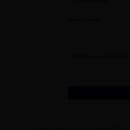
Observaciones:
He leído y acepto el
aviso le
Sus datos personales son recopilados por BUREAU 