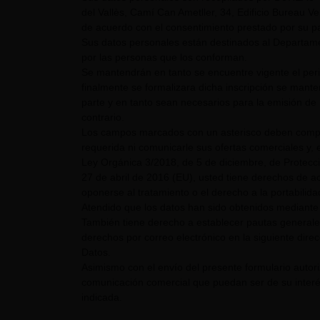
del Vallès, Camí Can Ametller, 34, Edificio Bureau Ver
de acuerdo con el consentimiento prestado por su pa
Sus datos personales están destinados al Departame
por las personas que los conforman.
Se mantendrán en tanto se encuentre vigente el pe
finalmente se formalizara dicha inscripción se mant
parte y en tanto sean necesarios para la emisión de 
contrario.
Los campos marcados con un asterisco deben comple
requerida ni comunicarle sus ofertas comerciales y, e
Ley Orgánica 3/2018, de 5 de diciembre, de Protecc
27 de abril de 2016 (EU), usted tiene derechos de acc
oponerse al tratamiento o el derecho a la portabilid
Atendido que los datos han sido obtenidos mediante 
También tiene derecho a establecer pautas generale
derechos por correo electrónico en la siguiente dire
Datos.
Asimismo con el envío del presente formulario auto
comunicación comercial que puedan ser de su interés
indicada.