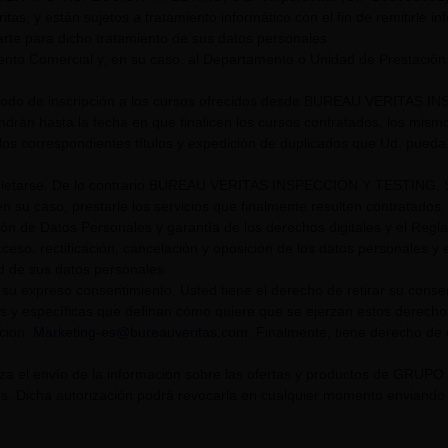
itas, y están sujetos a tratamiento informático con el fin de remitirle i
rte para dicho tratamiento de sus datos personales.
nto Comercial y, en su caso, al Departamento o Unidad de Prestación
riodo de inscripción a los cursos ofrecidos desde BUREAU VERITAS I
endrán hasta la fecha en que finalicen los cursos contratados, los mis
los correspondientes títulos y expedición de duplicados que Ud. pueda s
tarse. De lo contrario BUREAU VERITAS INSPECCIÓN Y TESTING, S.L. U
n su caso, prestarle los servicios que finalmente resulten contratados.
ión de Datos Personales y garantía de los derechos digitales y el Re
eso, rectificación, cancelación y oposición de los datos personales y el
ad de sus datos personales.
su expreso consentimiento, Usted tiene el derecho de retirar su cons
s y específicas que definan cómo quiere que se ejerzan estos derech
cción:
Marketing-es@bureauveritas.com
. Finalmente, tiene derecho de
riza el envío de la información sobre las ofertas y productos de GR
. Dicha autorización podrá revocarla en cualquier momento enviando un