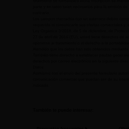
finalmente se formalizara dicha inscripción se mant
parte y en tanto sean necesarios para la emisión de 
contrario.
Los campos marcados con un asterisco deben comple
requerida ni comunicarle sus ofertas comerciales y, e
Ley Orgánica 3/2018, de 5 de diciembre, de Protecc
27 de abril de 2016 (EU), usted tiene derechos de acc
oponerse al tratamiento o el derecho a la portabilid
Atendido que los datos han sido obtenidos mediante 
También tiene derecho a establecer pautas generale
derechos por correo electrónico en la siguiente dire
Datos.
Asimismo con el envío del presente formulario auto
comunicación comercial que puedan ser de su interés
indicada.
También te puede interesar:
Preguntas frecuentes
Ofer