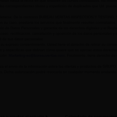
endrán hasta la fecha en que finalicen los cursos contratados, los mis
los correspondientes títulos y expedición de duplicados que Ud. pueda s
tarse. De lo contrario BUREAU VERITAS INSPECCIÓN Y TESTING, S.L. U
n su caso, prestarle los servicios que finalmente resulten contratados.
ión de Datos Personales y garantía de los derechos digitales y el Re
eso, rectificación, cancelación y oposición de los datos personales y el
ad de sus datos personales.
su expreso consentimiento, Usted tiene el derecho de retirar su cons
s y específicas que definan cómo quiere que se ejerzan estos derech
cción:
Marketing-es@bureauveritas.com
. Finalmente, tiene derecho de
riza el envío de la información sobre las ofertas y productos de GR
. Dicha autorización podrá revocarla en cualquier momento enviando un
tas y ayudas al estudio
Calendario de convocator