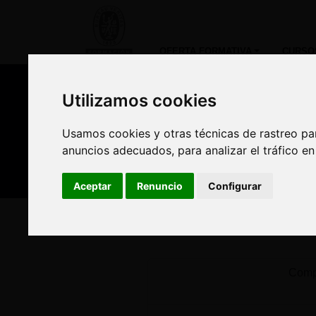
OFERTA FORMATIVA
CURSO
Utilizamos cookies
Utilizamos cookies
Nuestros asesores
Usamos cookies y otras técnicas de rastreo pa
Usamos cookies y otras técnicas de rastreo pa
Est
anuncios adecuados, para analizar el tráfico e
anuncios adecuados, para analizar el tráfico e
Aceptar
Aceptar
Renuncio
Renuncio
Configurar
Configurar
Inicio
Oferta Formativa
Solicita más informació
Compl