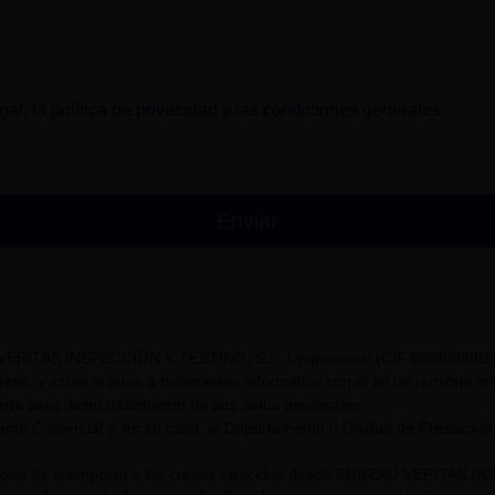
gal
, la
política de privacidad
y las
condiciones generales
.
VERITAS INSPECCIÓN Y TESTING, S.L. Unipersonal (CIF B08658601) t
itas, y están sujetos a tratamiento informático con el fin de remitirle i
rte para dicho tratamiento de sus datos personales.
nto Comercial y, en su caso, al Departamento o Unidad de Prestación
riodo de inscripción a los cursos ofrecidos desde BUREAU VERITAS I