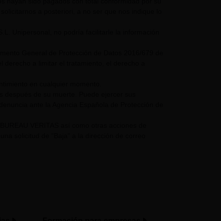
mos hayan sido pagados con total conformidad por su
olicitarnos a posteriori, a no ser que nos indique lo
nipersonal, no podría facilitarle la información
glamento General de Protección de Datos 2016/679 de
 derecho a limitar el tratamiento, el derecho a
entimiento en cualquier momento.
os después de su muerte. Puede ejercer sus
 denuncia ante la Agencia Española de Protección de
UPO BUREAU VERITAS así como otras acciones de
a solicitud de "Baja" a la dirección de correo
ias
Formación para empresas