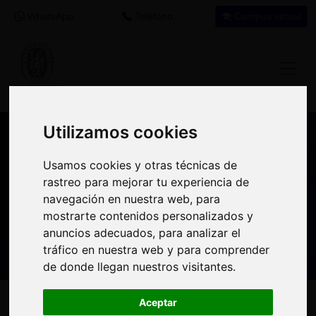
WhatsApp
Teléfono
Campus virtual
Utilizamos cookies
Utilizamos cookies
Nuestros asesores resuelven tus dudas
Usamos cookies y otras técnicas de
Usamos cookies y otras técnicas de
sobre nuestro catálogo de cursos
rastreo para mejorar tu experiencia de
rastreo para mejorar tu experiencia de
navegación en nuestra web, para
navegación en nuestra web, para
Estamos aquí para
900 92 12
647 60 11
mostrarte contenidos personalizados y
mostrarte contenidos personalizados y
ayudarte:
92
37
anuncios adecuados, para analizar el
anuncios adecuados, para analizar el
tráfico en nuestra web y para comprender
tráfico en nuestra web y para comprender
de donde llegan nuestros visitantes.
de donde llegan nuestros visitantes.
Inicio
Oferta Formativa
Solicita más información
Aceptar
Aceptar