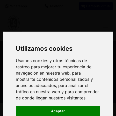
WhatsApp
Teléfono
Campus virtual
Utilizamos cookies
Utilizamos cookies
Nuestros asesores resuelven tus dudas
Usamos cookies y otras técnicas de
Usamos cookies y otras técnicas de
sobre nuestro catálogo de cursos
rastreo para mejorar tu experiencia de
rastreo para mejorar tu experiencia de
navegación en nuestra web, para
navegación en nuestra web, para
Estamos aquí para
900 92 12
647 60 11
mostrarte contenidos personalizados y
mostrarte contenidos personalizados y
ayudarte:
92
37
anuncios adecuados, para analizar el
anuncios adecuados, para analizar el
tráfico en nuestra web y para comprender
tráfico en nuestra web y para comprender
de donde llegan nuestros visitantes.
de donde llegan nuestros visitantes.
Inicio
Oferta Formativa
Solicita más información
Aceptar
Aceptar