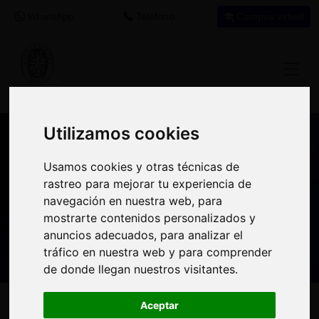
WhatsApp
Teléfono
Campus virtual
Utilizamos cookies
Utilizamos cookies
Nuestros asesores resuelven tus dudas
Usamos cookies y otras técnicas de
Usamos cookies y otras técnicas de
sobre nuestro catálogo de cursos
rastreo para mejorar tu experiencia de
rastreo para mejorar tu experiencia de
navegación en nuestra web, para
navegación en nuestra web, para
Estamos aquí para
900 92 12
647 60 11
mostrarte contenidos personalizados y
mostrarte contenidos personalizados y
ayudarte:
92
37
anuncios adecuados, para analizar el
anuncios adecuados, para analizar el
tráfico en nuestra web y para comprender
tráfico en nuestra web y para comprender
de donde llegan nuestros visitantes.
de donde llegan nuestros visitantes.
Inicio
Oferta Formativa
Solicita más información
Aceptar
Aceptar