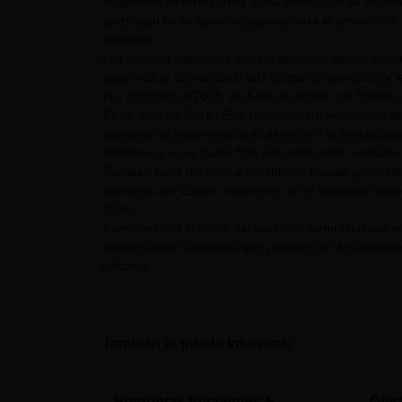
finalmente se formalizara dicha inscripción se mant
parte y en tanto sean necesarios para la emisión de 
contrario.
Los campos marcados con un asterisco deben comple
requerida ni comunicarle sus ofertas comerciales y, e
Ley Orgánica 3/2018, de 5 de diciembre, de Protecc
27 de abril de 2016 (EU), usted tiene derechos de acc
oponerse al tratamiento o el derecho a la portabilid
Atendido que los datos han sido obtenidos mediante 
También tiene derecho a establecer pautas generale
derechos por correo electrónico en la siguiente dire
Datos.
Asimismo con el envío del presente formulario auto
comunicación comercial que puedan ser de su interés
indicada.
También te puede interesar:
Preguntas frecuentes
Ofer