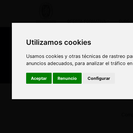
OFERTA FORMATIVA
CURSO
Utilizamos cookies
Utilizamos cookies
Nuestros asesores
Usamos cookies y otras técnicas de rastreo pa
Usamos cookies y otras técnicas de rastreo pa
Est
anuncios adecuados, para analizar el tráfico e
anuncios adecuados, para analizar el tráfico e
Aceptar
Aceptar
Renuncio
Renuncio
Configurar
Configurar
Inicio
Oferta Formativa
Solicita más informació
Compl