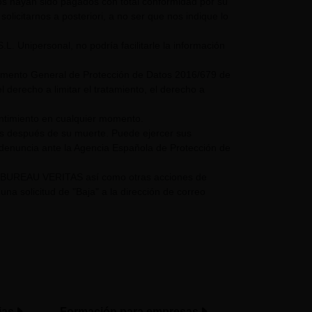
mos hayan sido pagados con total conformidad por su
olicitarnos a posteriori, a no ser que nos indique lo
nipersonal, no podría facilitarle la información
glamento General de Protección de Datos 2016/679 de
 derecho a limitar el tratamiento, el derecho a
entimiento en cualquier momento.
os después de su muerte. Puede ejercer sus
 denuncia ante la Agencia Española de Protección de
UPO BUREAU VERITAS así como otras acciones de
a solicitud de "Baja" a la dirección de correo
ias
Formación para empresas