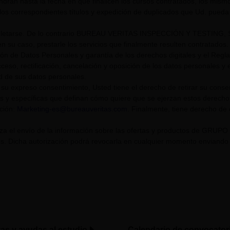
endrán hasta la fecha en que finalicen los cursos contratados, los mis
los correspondientes títulos y expedición de duplicados que Ud. pueda s
tarse. De lo contrario BUREAU VERITAS INSPECCIÓN Y TESTING, S.L. U
n su caso, prestarle los servicios que finalmente resulten contratados.
ión de Datos Personales y garantía de los derechos digitales y el Re
eso, rectificación, cancelación y oposición de los datos personales y el
ad de sus datos personales.
su expreso consentimiento, Usted tiene el derecho de retirar su cons
s y específicas que definan cómo quiere que se ejerzan estos derech
cción:
Marketing-es@bureauveritas.com
. Finalmente, tiene derecho de
riza el envío de la información sobre las ofertas y productos de GR
. Dicha autorización podrá revocarla en cualquier momento enviando un
tas y ayudas al estudio
Calendario de convocator