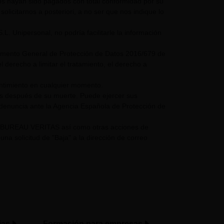
mos hayan sido pagados con total conformidad por su
olicitarnos a posteriori, a no ser que nos indique lo
nipersonal, no podría facilitarle la información
glamento General de Protección de Datos 2016/679 de
 derecho a limitar el tratamiento, el derecho a
entimiento en cualquier momento.
os después de su muerte. Puede ejercer sus
 denuncia ante la Agencia Española de Protección de
UPO BUREAU VERITAS así como otras acciones de
a solicitud de "Baja" a la dirección de correo
ias
Formación para empresas