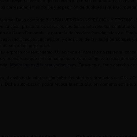
endrán hasta la fecha en que finalicen los cursos contratados, los mis
los correspondientes títulos y expedición de duplicados que Ud. pueda s
tarse. De lo contrario BUREAU VERITAS INSPECCIÓN Y TESTING, S.L. U
n su caso, prestarle los servicios que finalmente resulten contratados.
ión de Datos Personales y garantía de los derechos digitales y el Re
eso, rectificación, cancelación y oposición de los datos personales y el
ad de sus datos personales.
su expreso consentimiento, Usted tiene el derecho de retirar su cons
s y específicas que definan cómo quiere que se ejerzan estos derech
cción:
Marketing-es@bureauveritas.com
. Finalmente, tiene derecho de
riza el envío de la información sobre las ofertas y productos de GR
. Dicha autorización podrá revocarla en cualquier momento enviando un
tas y ayudas al estudio
Calendario de convocator