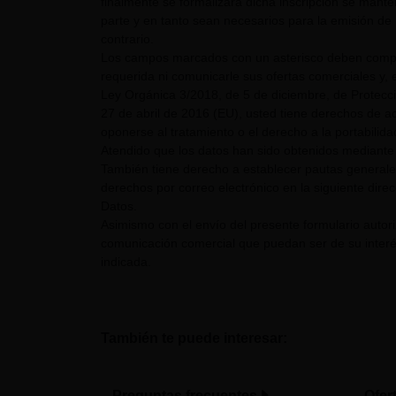
finalmente se formalizara dicha inscripción se mant
parte y en tanto sean necesarios para la emisión de 
contrario.
Los campos marcados con un asterisco deben comple
requerida ni comunicarle sus ofertas comerciales y, e
Ley Orgánica 3/2018, de 5 de diciembre, de Protecc
27 de abril de 2016 (EU), usted tiene derechos de acc
oponerse al tratamiento o el derecho a la portabilid
Atendido que los datos han sido obtenidos mediante 
También tiene derecho a establecer pautas generale
derechos por correo electrónico en la siguiente dire
Datos.
Asimismo con el envío del presente formulario auto
comunicación comercial que puedan ser de su interés
indicada.
También te puede interesar:
Preguntas frecuentes
Ofer