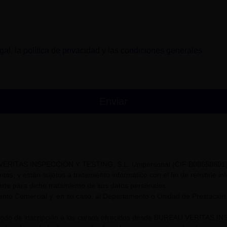
gal
, la
política de privacidad
y las
condiciones generales
.
VERITAS INSPECCIÓN Y TESTING, S.L. Unipersonal (CIF B08658601) t
itas, y están sujetos a tratamiento informático con el fin de remitirle i
rte para dicho tratamiento de sus datos personales.
nto Comercial y, en su caso, al Departamento o Unidad de Prestación
riodo de inscripción a los cursos ofrecidos desde BUREAU VERITAS I