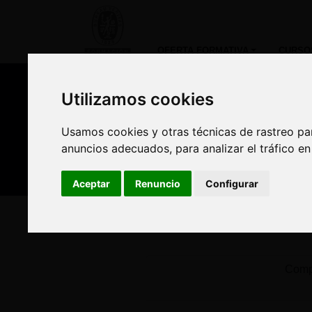
OFERTA FORMATIVA
CURSO
Utilizamos cookies
Utilizamos cookies
Nuestros asesores
Usamos cookies y otras técnicas de rastreo pa
Usamos cookies y otras técnicas de rastreo pa
Est
anuncios adecuados, para analizar el tráfico e
anuncios adecuados, para analizar el tráfico e
Aceptar
Aceptar
Renuncio
Renuncio
Configurar
Configurar
Inicio
Oferta Formativa
Solicita más informació
Compl