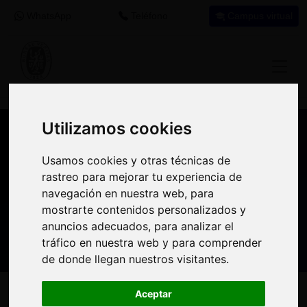
WhatsApp
Teléfono
Campus virtual
Utilizamos cookies
Utilizamos cookies
Nuestros asesores resuelven tus dudas
Usamos cookies y otras técnicas de
Usamos cookies y otras técnicas de
sobre nuestro catálogo de cursos
rastreo para mejorar tu experiencia de
rastreo para mejorar tu experiencia de
navegación en nuestra web, para
navegación en nuestra web, para
Estamos aquí para
900 92 12
647 60 11
mostrarte contenidos personalizados y
mostrarte contenidos personalizados y
ayudarte:
92
37
anuncios adecuados, para analizar el
anuncios adecuados, para analizar el
tráfico en nuestra web y para comprender
tráfico en nuestra web y para comprender
de donde llegan nuestros visitantes.
de donde llegan nuestros visitantes.
Inicio
Oferta Formativa
Solicita más información
Aceptar
Aceptar