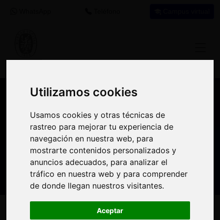
WhatsApp
Teléfono
Campus virtual
Utilizamos cookies
Utilizamos cookies
Nuestros asesores resuelven tus dudas
Usamos cookies y otras técnicas de
Usamos cookies y otras técnicas de
sobre nuestro catálogo de cursos
rastreo para mejorar tu experiencia de
rastreo para mejorar tu experiencia de
navegación en nuestra web, para
navegación en nuestra web, para
Estamos aquí para
900 92 12
647 60 11
mostrarte contenidos personalizados y
mostrarte contenidos personalizados y
ayudarte:
92
37
anuncios adecuados, para analizar el
anuncios adecuados, para analizar el
tráfico en nuestra web y para comprender
tráfico en nuestra web y para comprender
de donde llegan nuestros visitantes.
de donde llegan nuestros visitantes.
Inicio
Oferta Formativa
Solicita más información
Aceptar
Aceptar